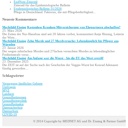
EndNote-Zitierstil
Zitierstil für das Epidemiologische Bulletin
Epidemio­logisches Bulletin 31/2026
Pflege in Deutschland: Faktoren, die mit Pflegebedürftigkeit...
Neueste Kommentare
Mechthild Eissing
Kostenlose Kranken-Mitversicherung von Ehepartnern abschaffen?
25. März 2026
Die Zeiten der Nur-Hausfrau sind seit 20 Jahren vorbei, kommentiert Antje Höning, Leiterin
der Wirts...
Mechthild Eissing
Zehn Morde und 27 Mordversuche: Lebenslänglich für Pfleger aus
Würselen
23. Januar 2026
Der wegen zehnfachen Mordes und 27fachen versuchten Mordes zu lebenslänglicher
Freiheitsstrafe verur...
Mechthild Eissing
Am Anfang war die Wurst - bis die EU das Wort ergriff
23. Dezember 2025
Die ZEIT ist auf der Suche nach der Geschichte der Veggie-Wurst bei Konrad Adenauer
fündig geworden....
Schlagwörter
Versorgung ländlicher Gebiete
Umfragen
MVZ
Landarzt
Gesundheitswesen
Gesundheitspolitik
Gesundheitsakte
Datensicherheit
Datenschutz
COVID-19
© 2014 Copyright by MEDNET AG und Dr. Eissing & Partner GmbH