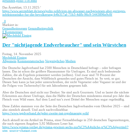
gefunden,polio-118.html
Das Ärzteblatt, 13.11.2025:‘
https://www.aerzteblatt.de/news/polio-wildviren-im-abwasser-nachgewiesen-aber-geringes-
infektionsrisiko-fur-die-bevolkerung-b4b317af-71b3-4dfb-96c9-5443896e9c8f
0
Markiert in:
Gesundheitswesen
Gesundheitspolitik
0 Kommentare
Der "nichtjagende Endverbraucher" und sein Würstchen
Freitag, 14. November 2025
Mechthild Eissing
Allgemein
Kommentatorisches
Vergnügliches
Medien
Der Deutsche Jagdverband hat 2500 Menschen in Deutschland befragt – oder befragen
lassen. Das ist schon die größere Hausnummer für Umfragen. Es sind auch bedeutende
Zahlen, die als Ergebnis präsentiert werden (sollten). Und zwar sind 70 Prozent der
Deutschen der Ansicht, dass Wildfleisch gesundes und gutes Fleisch ist. So weit, so gut.
Diesen Satz kann ja fast jeder unterschreiben, der nicht Vegetarier oder Veganer ist und der
die Folgen von Tschernobyl für seit Jahrzehnten gegessen hält.
Aber die Deutschen sind nicht nur Denker. Sie sind auch Gourmets. Und so lautet die nächste
Erkenntnis aus dieser Umfrage, dass die Hälfte der Deutschen mindestens einmal pro Jahr das
Fleisch vom Wild essen. Auf dem Land tun’s zwei Drittel der Menschen sogar regelmäßig.
Diese Zahlen stammen von der Seite des Deutschen Jagdverbandes vom Oktober 2025 – sind
also ziemlich aktuell. Und auch nachvollziehbar.
https://www.jagdverband.de/jeder-zweite-isst-regelmaessig-wild
Auch aktuell ist ein Artikel im Prisma, einer Fernsehbeilage in 250 deutschen Tageszeitungen,
die nach eigenen Angaben 5,92 Millionen Leser hat.
https://www.prisma-verlag.de/prisma-gewinnt-sechs-zus%C3%A4tzliche-tr%C3%A4gertitel/?
utm_source=chatgpt.com