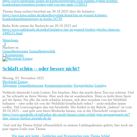
https://www.rundschau-online.de/koeln/ungerechtes-zwei-klassen-system-koelner-
krankenhaus-buendnis-fordert-geld-von-der-stadt-1139013
Thieme (kma-online) berichtet am 30.10.2025 über die Initiative:
https://www.kma-online.de/aktuelles/politik/detail/fair-ist-gesund-kritisiert-
krankenhausfinanzierung-in-koeln-54739
Radio Köln nimmt die Nachricht am 29.10.2025 auf:
https://www.radiokoeln.de/artikel/initiative-fair-ist-gesund-fordert-gleiche-chancen-
2480215.html
Weiterlesen
0
Markiert in:
Gesundheitswesen
Gesundheitspolitik
0 Kommentare
Schlaft schön -- oder besser nicht?
Montag, 03. November 2025
Mechthild Eissing
Allgemein
Gesundheitswesen
Kommentatorisches
Vergnügliches
Lesetipp
Vielleicht übertreibt Linda Leitner. Ein bisschen. Aber das macht ihren Text nur schöner. Und
ja: Sie schraubt an ihren Worten. Aber auch das ist wunderschön. Denn es treibt ihren Spott
auf die Spitze. Für alle, die nicht schlafen können, sich aber trotzdem von der Wohlfühl-
Industrie – oder sollte ich von der Wohlfühl-Gesellschaft reden? – nicht einlullen lassen
wollen. Viel Lesevergnügen also mit Annabelle. Der Artikel in der Rubrik „fashion“ ist vom
30.10.2025 – und geht weit übers Modische hinaus, wie in der Überschrift versprochen.
https://www.annabelle.ch/stil/ueber-die-mode-hinaus-wieso-schlaf-jetzt-superangesagt-ist/?
utm_source=firefox-newtab-de-de
Und weil das Thema Schlaf offensichtlich zu meinen Lieblingsthemen gehört, hier noch ein
paar eigene Links zum Thema:
Wie man sich bettet - Göttliches und Hygienisches zum Thema Schlaf