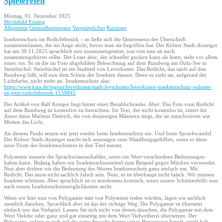
Spielereien
Montag, 01. Dezember 2025
Mechthild Eissing
Allgemein
Gesundheitswesen
Vergnügliches
Kurioses
Insektenschutz im Rotlichtbezirk – so ließe sich die Quintessenz der Überschrift
zusammenfassen, die ins Auge sticht, bevor man sie begriffen hat. Der Kölner Stadt-Anzeiger
hat am 30.11.2025 sprachlich neu zusammengesetzt, was von nun an auch
zusammengehören sollte. Der Leser aber, der schneller gucken kann als lesen, sieht vor allem
eines: rot. So ist die im Foto abgebildete Beleuchtung auf dem Rundweg am Oulu-See in
Steinbüchel. Steinbüchel ist ein Stadtteil von Leverkusen. Das Rotlicht, das sanft auf den
Rundweg fällt, soll nun dem Schutz der Insekten dienen. Denn es zieht sie, aufgrund der
Lichtfarbe, nicht mehr an. Insektenschutz also:
https://www.ksta.de/region/leverkusen/stadt-leverkusen/leverkusen-insektenschutz-oulusee-
ist-jetzt-rotlichtbezirk-1159845
Der Artikel von Ralf Krieger liegt hinter einer Bezahlschranke. Aber: Das Foto vom Rotlicht
auf dem Rundweg ist kostenfrei zu betrachten. Im Text, der nicht kostenlos ist, zitiert der
Autor dann Marlene Dietrich, die von denjenigen Männern singt, die sie umschwirren wie
Motten das Licht.
An diesem Punkt setzen wir jetzt wieder beim Insektenschutz ein. Und beim Sprachwandel.
Der Kölner Stadt-Anzeiger macht sich sozusagen zum Wandlungsgehilfen, wenn er diese
neue Form des Insektenschutzes in den Titel nimmt.
Polysemie nennen die Sprachwissenschaftler, wenn ein Wort verschiedene Bedeutungen
haben kann. Bislang haben wir Insektenschutzmittel zum Beispiel gegen Mücken verwendet.
Nun aber drehen wir die Bedeutung des Wortes Insektenschutz ganz einfach um. Mit
Rotlicht. Das muss nicht sachlich falsch sein. Nein, es ist überhaupt nicht falsch. Wir müssen
Insekten schützen. Aber sprachlich ist es mindestens komisch, wenn unsere Schützenhilfe nun
nach neuen Insektenschutzmöglichkeiten sucht.
Wenn wir hier nun von Polygamie statt von Polysemie reden würden, lägen wir sachlich
ziemlich daneben. Sprachlich aber ist das der richtige Weg: Die Polygamie ist übersetzt
einfach nur das Vielspiel. Lassen Sie sich nicht von denen täuschen, die Polygamie mit dem
Wort Vielehe oder ganz und gar einseitig mit dem Wort Vielweiberei übersetzen. Der
Polygame, sofern er sich auf die reine Sprache hinter seiner Benennung beruft, spielt halt