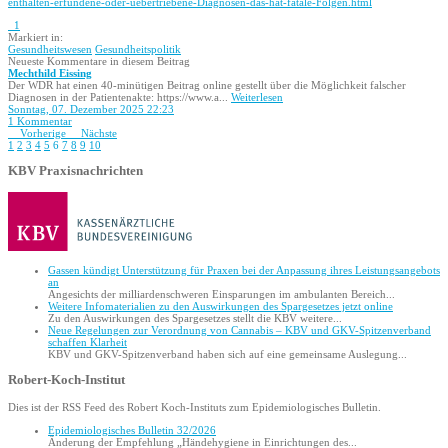
enthalten-erfundene-oder-uebertriebene-Diagnosen-das-hat-fatale-Folgen.html
1
Markiert in:
Gesundheitswesen
Gesundheitspolitik
Neueste Kommentare in diesem Beitrag
Mechthild Eissing
Der WDR hat einen 40-minütigen Beitrag online gestellt über die Möglichkeit falscher
Diagnosen in der Patientenakte: https://www.a...
Weiterlesen
Sonntag, 07. Dezember 2025 22:23
1 Kommentar
Vorherige
Nächste
1
2
3
4
5
6
7
8
9
10
KBV Praxisnachrichten
Gassen kündigt Unterstützung für Praxen bei der Anpassung ihres Leistungsangebots
an
Angesichts der milliardenschweren Einsparungen im ambulanten Bereich...
Weitere Infomaterialien zu den Auswirkungen des Spargesetzes jetzt online
Zu den Auswirkungen des Spargesetzes stellt die KBV weitere...
Neue Regelungen zur Verordnung von Cannabis – KBV und GKV-Spitzenverband
schaffen Klarheit
KBV und GKV-Spitzenverband haben sich auf eine gemeinsame Auslegung...
Robert-Koch-Institut
Dies ist der RSS Feed des Robert Koch-Instituts zum Epidemiologisches Bulletin.
Epidemio­logisches Bulletin 32/2026
Änderung der Empfehlung „Hände­hygiene in Einrichtungen des...