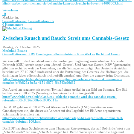
klinik-sterben-weil-niemand-sie-behandeln-kann-auch-nicht-in-bayern-94008003.html
Weiterlesen
0
Markiert in:
Gesundheitswesen
Gesundheitspolitik
0 Kommentare
Zwischen Rausch und Rauch: Streit ums Cannabis-Gesetz
Montag, 27. Oktober 2025
Mechthild Eissing
Gesundheitswesen
KBV
Bundesgesundheitsministerin Nina Warken
Recht und Gesetz
Warken will … das Cannabis-Gesetz der vorherigen Regierung zurückdrehen. Alexander
Dobrindt (CSU) sprach sogar vom „Scheiß-Gesetz“. Und Andreas Gassen, KBV-Vorsitzender,
gibt ihm recht. So weit das Geschehen, das die Schlagzeilen prägt. Das Deutsche Ärzteblatt
berichtet am 27.10.2025 umfassend über die Entstehung des Gesetzes, die Hoffnungen, die
darin lagen (aber offensichtlich nicht erfüllt wurden) und über die gegenwärtige Diskussion:
https://www.aerzteblatt.de/news/warken-dringt-auf-scharfere-regeln-fur-konsum-von-
cannabis-bf4b826a-be5a-4151-9879-f6d543c96d32
Das Ärzteblatt reagierte mit seinem Text auf einen Artikel in der Bild am Sonntag. Die Bild
hat hier am 25.10.2025 (Samstag) schon einen Text online gestellt:
https://www.bild.de/politik/inland/cdu-schlecht-gemacht-wird-das-cannabis-gesetz-
reformiert-68fc8026c008edcf0c85311a
Der MDR geht am 26.10.2025 auf Alexander Dobrindts (CSU) Reaktionen zum
Cannabisgesetz ein, die dieser als Antwort auf das Lagebild des BKA zur organisierten
Kriminalität formuliert hat.
https://www.mdr.de/nachrichten/deutschland/politik/lage-bka-organisierte-kriminalitaet-
cannabis-dobrindt-100.html
Das ZDF hat einen Suchtforscher zum Thema zu Rate gezogen, der auf Dobrindts Wort vom
„Scheiß-Gesetz“ für eine „Scheiß-Aussage“ hält. Bernd Werse spricht über die Lage und