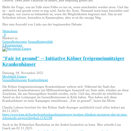
Unrecht. Denn jeder Einzelfall ist anders, jede Regelung grenzt aus.
Bleibt die Frage, was im Falle eines Falles zu tun ist, wenn entschieden werden muss. Und das
ist – auch und gerade wenn es eng wird, Sache der Ärzte. Niemand sonst kann beurteilen und
abwägen, wer zuerst zu behandeln ist, wenn die Möglichkeiten begrenzt sind. Das ist mit
Sicherheit schwer, besonders in Katastrophen, aber es ist der einzige Weg.
Hier eine Auswahl von Links aus der beginnenden Debatte:
Weiterlesen
0
Markiert in:
Gesundheitswesen
Gesundheitspolitik
0 Kommentare
"Fair ist gesund" -- Initiative Kölner freigemeinnütziger
Krankenhäuser
Dienstag, 04. November 2025
Mechthild Eissing
Gesundheitswesen
Krankenhäuser
Die Kölner freigemeinnützigen Krankenhäuser wehren sich: Während die Stadt den
städtischen Krankenhäusern mit Millionenbeträgen finanziell zur Seite steht, erhalten sie diese
Zuschüsse, die aus Steuergeldern bezahlt werden, nicht. Und das, obwohl sie erheblichen
Anteil an den Leistungen im Gesundheitswesen in Köln haben. Nun haben sich diese
Krankenhäuser zu einer Kampagne entschlossen. „Fair ist gesund“, lautet das Motto.
Claudia Lehnen berichtet für den Kölner Stadt-Anzeiger ausführlich (und offen lesbar) am
04.11.2025:
https://www.ksta.de/koeln/krankenhausfinanzierung-koelner-kliniken-monieren-das-ist-eine-
schreiende-ungerechtigkeit-1142198
Auch in der Kölnischen Rundschau ist der Artikel kostenfrei zu lesen. Hier schreibt Lisa
Gasch am 02.11.2025: