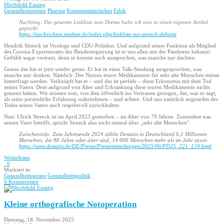
Mechthild Eissing
Gesundheitswesen
Pharma
Kommentatorisches
Ethik
Nachtrag: Die gesamte Linkliste zum Thema habe ich nun in einen eigenen Artikel
gepackt:
https://nachrichten.mednet.de/index.php/linkliste-zur-streeck-debatte
Hendrik Streeck ist Virologe und CDU-Politiker. Und aufgrund seiner Funktion als Mitglied
des Corona-Expertenrates der Bundesregierung ist er uns allen seit der Pandemie bekannt.
Gefühlt sogar vertraut, denn er konnte auch aussprechen, was manche nur dachten.
Genau das hat er jetzt wieder getan: Er hat in einer Talk-Sendung ausgesprochen, was
manche nur denken. Nämlich: Der Nutzen teurer Medikamente für sehr alte Menschen müsse
hinterfragt werden. Verknüpft hat er – und das ist perfide – diese Erkenntnis mit dem Tod
seines Vaters. Dem aufgrund von Alter und Erkrankung diese teuren Medikamente nichts
genutzt hätten. Wir müssen nun, von ihm öffentlich ins Vertrauen gezogen, das, was er sagt,
als seine persönliche Erfahrung wahrnehmen – und achten. Und uns natürlich angesichts des
Todes seines Vaters auch respektvoll zurückhalten.
Nun: Ulrich Streeck ist im April 2023 gestorben – im Alter von 79 Jahren. Zumindest was
seinen Vater betrifft, spricht Streeck also nicht einmal über „sehr alte Menschen“.
Zwischeninfo: Zum Jahresende 2024 zählte Destatis in Deutschland 6,1 Millionen
Menschen, die 80 Jahre oder älter sind, 14 000 Menschen mehr als im Jahr zuvor.
https://www.destatis.de/DE/Presse/Pressemitteilungen/2025/06/PD25_221_124.html
Weiterlesen
0
Markiert in:
Gesundheitswesen
Gesundheitspolitik
0 Kommentare
Kleine orthografische Notoperation
Dienstag, 18. November 2025