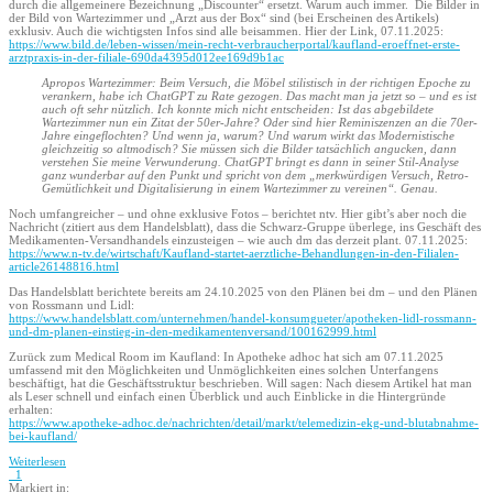
durch die allgemeinere Bezeichnung „Discounter“ ersetzt. Warum auch immer. Die Bilder in
der Bild von Wartezimmer und „Arzt aus der Box“ sind (bei Erscheinen des Artikels)
exklusiv. Auch die wichtigsten Infos sind alle beisammen. Hier der Link, 07.11.2025:
https://www.bild.de/leben-wissen/mein-recht-verbraucherportal/kaufland-eroeffnet-erste-
arztpraxis-in-der-filiale-690da4395d012ee169d9b1ac
Apropos Wartezimmer: Beim Versuch, die Möbel stilistisch in der richtigen Epoche zu
verankern, habe ich ChatGPT zu Rate gezogen. Das macht man ja jetzt so – und es ist
auch oft sehr nützlich. Ich konnte mich nicht entscheiden: Ist das abgebildete
Wartezimmer nun ein Zitat der 50er-Jahre? Oder sind hier Reminiszenzen an die 70er-
Jahre eingeflochten? Und wenn ja, warum? Und warum wirkt das Modernistische
gleichzeitig so altmodisch? Sie müssen sich die Bilder tatsächlich angucken, dann
verstehen Sie meine Verwunderung. ChatGPT bringt es dann in seiner Stil-Analyse
ganz wunderbar auf den Punkt und spricht von dem „merkwürdigen Versuch, Retro-
Gemütlichkeit und Digitalisierung in einem Wartezimmer zu vereinen“. Genau.
Noch umfangreicher – und ohne exklusive Fotos – berichtet ntv. Hier gibt’s aber noch die
Nachricht (zitiert aus dem Handelsblatt), dass die Schwarz-Gruppe überlege, ins Geschäft des
Medikamenten-Versandhandels einzusteigen – wie auch dm das derzeit plant. 07.11.2025:
https://www.n-tv.de/wirtschaft/Kaufland-startet-aerztliche-Behandlungen-in-den-Filialen-
article26148816.html
Das Handelsblatt berichtete bereits am 24.10.2025 von den Plänen bei dm – und den Plänen
von Rossmann und Lidl:
https://www.handelsblatt.com/unternehmen/handel-konsumgueter/apotheken-lidl-rossmann-
und-dm-planen-einstieg-in-den-medikamentenversand/100162999.html
Zurück zum Medical Room im Kaufland: In Apotheke adhoc hat sich am 07.11.2025
umfassend mit den Möglichkeiten und Unmöglichkeiten eines solchen Unterfangens
beschäftigt, hat die Geschäftsstruktur beschrieben. Will sagen: Nach diesem Artikel hat man
als Leser schnell und einfach einen Überblick und auch Einblicke in die Hintergründe
erhalten:
https://www.apotheke-adhoc.de/nachrichten/detail/markt/telemedizin-ekg-und-blutabnahme-
bei-kaufland/
Weiterlesen
1
Markiert in: