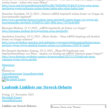
wirken besser – haben aber einen Haken“
https://www.welt.de/gesundheit/article691ec88c76d3bd8e531d0e31/grippe-neue-mrna-
impfungen-gegen-influenza-wirken-besser-haben-aber-einen-haken.html
Deutsches Ärzteblatt, 20.11.2025: „Weiterer mRNA-Impfstoff schützt besser vor Grippe als
konventioneller Impfstoff“
https://www.aerzteblatt.de/news/weiterer-mrna-impfstoff-schutzt-besser-vor-grippe-als-
konventioneller-impfstoff-105d0553-5a91-40fb-9eca-7547be4e399f
Biermann-Medizin, 21.11.2025: „mRNA-Impfstoffe als Schutz vor Grippe“
https://biermann-medizin.de/grippeschutz-mrna-impfstoffe/
Apotheken-Umschau, 19.11.2025: „Pfizer-Studie -- Neue mRNA-Impfung soll deutlich
besser vor Grippe schützen“
https://www.apotheken-umschau.de/krankheiten-symptome/infektionskrankheiten/mrna-
impfung-gegen-grippe-deutlich-besserer-schutz-vor-influenza-1439747.html#
Die Deutsche Apotheker Zeitung, 19.11.2025: „Phase-III-Ergebnisse zum
Impfstoffkandidaten von Pfizer - Impfen wir künftig mit mRNA-Vakzinen gegen Grippe?“
https://www.deutsche-apotheker-zeitung.de/news/artikel/2025/11/20/bald-mit-mrna-
vakzinen-gegen-grippe-impfen
Weiterlesen
0
Markiert in:
Gesundheitswesen
Gesundheitspolitik
0 Kommentare
Laufende Linkliste zur Streeck-Debatte
Freitag, 21. November 2025
Mechthild Eissing
Gesundheitswesen
Linkliste zur Streeck-Debatte:
Eigene Texte zum Thema: