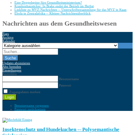
Eine Doppelspitze fürs Gesundheitsministerium?
Krankenhausticker: In Brake endet der Betrieb im Herbst
Linkliste zu MVZ-Nachrichten -- Unterschriftensammlung für das MVZ in Kaan
Ebola in Zentralafrika -- Kleiner Nachrichtenüberblick
Nachrichten aus dem Gesundheitswesen
Tags
Archive
Kalender
Suche
Updates abonnieren
Abo beenden
Einstellungen
Anmelden
Benutzername
Passwort
Zugangsdaten merken
Login
Benutzername vergessen
Passwort zurücksetzen
Insektenschutz und Hundekuchen -- Polysemantische