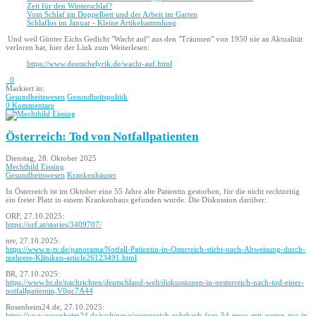
Zeit für den Winterschlaf?
Vom Schlaf im Doppelbett und der Arbeit im Garten
Schlaflos im Januar - Kleine Artikelsammlung
Und weil Günter Eichs Gedicht "Wacht auf" aus den "Träumen" von 1950 nie an Aktualität
verloren hat, hier der Link zum Weiterlesen:
https://www.deutschelyrik.de/wacht-auf.html
0
Markiert in:
Gesundheitswesen
Gesundheitspolitik
0 Kommentare
Österreich: Tod von Notfallpatienten
Dienstag, 28. Oktober 2025
Mechthild Eissing
Gesundheitswesen
Krankenhäuser
In Österreich ist im Oktober eine 55 Jahre alte Patientin gestorben, für die nicht rechtzeitig
ein freier Platz in einem Krankenhaus gefunden wurde. Die Diskussion darüber:
ORF, 27.10.2025:
https://orf.at/stories/3409707/
ntv, 27.10.2025:
https://www.n-tv.de/panorama/Notfall-Patientin-in-Osterreich-stirbt-nach-Abweisung-durch-
mehrere-Kliniken-article26123491.html
BR, 27.10.2025:
https://www.br.de/nachrichten/deutschland-welt/diskussionen-in-oesterreich-nach-tod-einer-
notfallpatientin,V0qc7A44
Rosenheim24.de, 27.10.2025:
https://www.rosenheim24.de/welt/news/oesterreich-rohrbach-frau-54-muss-mit-aorten-riss-in-