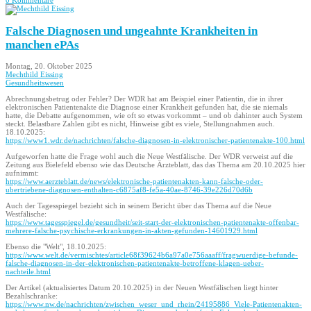
Falsche Diagnosen und ungeahnte Krankheiten in
manchen ePAs
Montag, 20. Oktober 2025
Mechthild Eissing
Gesundheitswesen
Abrechnungsbetrug oder Fehler? Der WDR hat am Beispiel einer Patientin, die in ihrer
elektronischen Patientenakte die Diagnose einer Krankheit gefunden hat, die sie niemals
hatte, die Debatte aufgenommen, wie oft so etwas vorkommt – und ob dahinter auch System
steckt. Belastbare Zahlen gibt es nicht, Hinweise gibt es viele, Stellungnahmen auch.
18.10.2025:
https://www1.wdr.de/nachrichten/falsche-diagnosen-in-elektronischer-patientenakte-100.html
Aufgeworfen hatte die Frage wohl auch die Neue Westfälische. Der WDR verweist auf die
Zeitung aus Bielefeld ebenso wie das Deutsche Ärzteblatt, das das Thema am 20.10.2025 hier
aufnimmt:
https://www.aerzteblatt.de/news/elektronische-patientenakten-kann-falsche-oder-
ubertriebene-diagnosen-enthalten-c6875af8-fe5a-40ae-8746-39e226d70d6b
Auch der Tagesspiegel bezieht sich in seinem Bericht über das Thema auf die Neue
Westfälische:
https://www.tagesspiegel.de/gesundheit/seit-start-der-elektronischen-patientenakte-offenbar-
mehrere-falsche-psychische-erkrankungen-in-akten-gefunden-14601929.html
Ebenso die "Welt", 18.10.2025:
https://www.welt.de/vermischtes/article68f39624b6a97a0e756aaaff/fragwuerdige-befunde-
falsche-diagnosen-in-der-elektronischen-patientenakte-betroffene-klagen-ueber-
nachteile.html
Der Artikel (aktualisiertes Datum 20.10.2025) in der Neuen Westfälischen liegt hinter
Bezahlschranke:
https://www.nw.de/nachrichten/zwischen_weser_und_rhein/24195886_Viele-Patientenakten-