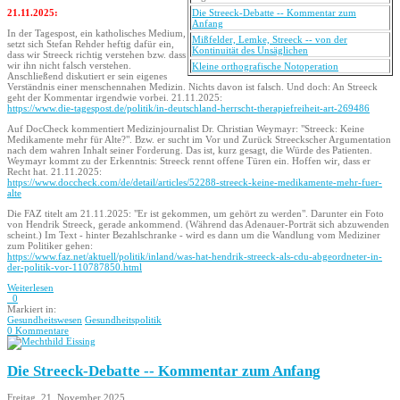
21.11.2025:
Die Streeck-Debatte -- Kommentar zum
Anfang
In der Tagespost, ein katholisches Medium,
Mißfelder, Lemke, Streeck -- von der
setzt sich Stefan Rehder heftig dafür ein,
Kontinuität des Unsäglichen
dass wir Streeck richtig verstehen bzw. dass
wir ihn nicht falsch verstehen.
Kleine orthografische Notoperation
Anschließend diskutiert er sein eigenes
Verständnis einer menschennahen Medizin. Nichts davon ist falsch. Und doch: An Streeck
geht der Kommentar irgendwie vorbei. 21.11.2025:
https://www.die-tagespost.de/politik/in-deutschland-herrscht-therapiefreiheit-art-269486
Auf DocCheck kommentiert Medizinjournalist Dr. Christian Weymayr: "Streeck: Keine
Medikamente mehr für Alte?". Bzw. er sucht im Vor und Zurück Streeckscher Argumentation
nach dem wahren Inhalt seiner Forderung. Das ist, kurz gesagt, die Würde des Patienten.
Weymayr kommt zu der Erkenntnis: Streeck rennt offene Türen ein. Hoffen wir, dass er
Recht hat. 21.11.2025:
https://www.doccheck.com/de/detail/articles/52288-streeck-keine-medikamente-mehr-fuer-
alte
Die FAZ titelt am 21.11.2025: "Er ist gekommen, um gehört zu werden". Darunter ein Foto
von Hendrik Streeck, gerade ankommend. (Während das Adenauer-Porträt sich abzuwenden
scheint.) Im Text - hinter Bezahlschranke - wird es dann um die Wandlung vom Mediziner
zum Politiker gehen:
https://www.faz.net/aktuell/politik/inland/was-hat-hendrik-streeck-als-cdu-abgeordneter-in-
der-politik-vor-110787850.html
Weiterlesen
0
Markiert in:
Gesundheitswesen
Gesundheitspolitik
0 Kommentare
Die Streeck-Debatte -- Kommentar zum Anfang
Freitag, 21. November 2025