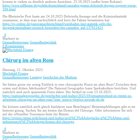
kommt in vielem zu deutlich anderen Ansichten. 25.10.2025 (außer beim Kokain):
https://www.zdfheute.de/politik/deutschland/cannabis-gesetz-dobrindt-drogen-experte-werse-
100.html
Die Rheinische Post fasste am 24.10.2025 Dobrindts Aussage und die Kriminalstatistik
zusammen, so dass man nachrichtlich und kurz die Fakten beisammen hat:
https://rp-online.de/panorama/deutschland/wiesbaden-laut-statistik-geht-die-
drogenkriminalitaet-zurueck-besonders-bei-cannabis_aid-137612421
0
Markiert in:
Gesundheitswesen
Gesundheitspolitik
0 Kommentare
Chirurg im alten Rom
Dienstag, 21. Oktober 2025
Mechthild Eissing
Gesundheitswesen
Lesetipp
Geschichte der Medizin
Sie hätten gerne ein wenig Einblick in eine chirurgische Praxis im alten Rom? Zwischen dem
ersten und dritten Jahrhundert? Die National Geographic kann Spektakuläres berichten. Und
natürlich sind auch spannende Fotos dabei. Der Artikel ist vom 13.10.2025:
https://nationalgeographic.de/geschichte-und-kultur/2025/10/sensationsfund-in-rimini-so-
arbeiteten-chirurgen-im-alten-rom/?utm_source=firefox-newtab-de-de
Sie können natürlich auch gleich hinfahren zum Besichtigen! Reiseempfehlungen gibt es im
Internet genug. Suchen Sie am besten das Domus del Chirurgo. Oder informieren Sie sich
auf der offiziellen Tourismus-Seite für Rimini:
https://riviera.rimini.it/de/kunst-und-kultur/arch%C3%A4ologische-st%C3%A4tten-und-
industriearch%C3%A4ologie/domus-del-chirurgo
0
Markiert in:
Gesundheitswesen
Gesundheitspolitik
0 Kommentare