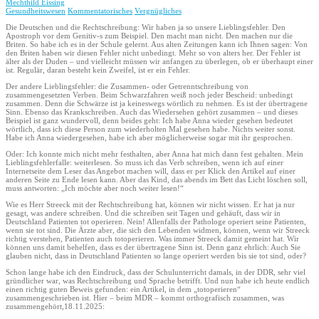
Mechthild Eissing
Gesundheitswesen
Kommentatorisches
Vergnügliches
Die Deutschen und die Rechtschreibung: Wir haben ja so unsere Lieblingsfehler. Den
Apostroph vor dem Genitiv-s zum Beispiel. Den macht man nicht. Den machen nur die
Briten. So habe ich es in der Schule gelernt. Aus alten Zeitungen kann ich Ihnen sagen: Von
den Briten haben wir diesen Fehler nicht unbedingt. Mehr so von alters her. Der Fehler ist
älter als der Duden – und vielleicht müssen wir anfangen zu überlegen, ob er überhaupt einer
ist. Regulär, daran besteht kein Zweifel, ist er ein Fehler.
Der andere Lieblingsfehler: die Zusammen- oder Getrenntschreibung von
zusammengesetzten Verben. Beim Schwarzfahren weiß noch jeder Bescheid: unbedingt
zusammen. Denn die Schwärze ist ja keineswegs wörtlich zu nehmen. Es ist der übertragene
Sinn. Ebenso das Krankschreiben. Auch das Wiedersehen gehört zusammen – und dieses
Beispiel ist ganz wundervoll, denn beides geht: Ich habe Anna wieder gesehen bedeutet
wörtlich, dass ich diese Person zum wiederholten Mal gesehen habe. Nichts weiter sonst.
Habe ich Anna wiedergesehen, habe ich aber möglicherweise sogar mit ihr gesprochen.
Oder: Ich konnte mich nicht mehr festhalten, aber Anna hat mich dann fest gehalten. Mein
Lieblingsfehlerfalle: weiterlesen. So muss ich das Verb schreiben, wenn ich auf einer
Internetseite dem Leser das Angebot machen will, dass er per Klick den Artikel auf einer
anderen Seite zu Ende lesen kann. Aber das Kind, das abends im Bett das Licht löschen soll,
muss antworten: „Ich möchte aber noch weiter lesen!“
Wie es Herr Streeck mit der Rechtschreibung hat, können wir nicht wissen. Er hat ja nur
gesagt, was andere schreiben. Und die schreiben seit Tagen und gehäuft, dass wir in
Deutschland Patienten tot operieren. Nein! Allenfalls der Pathologe operiert seine Patienten,
wenn sie tot sind. Die Ärzte aber, die sich den Lebenden widmen, können, wenn wir Streeck
richtig verstehen, Patienten auch totoperieren. Was immer Streeck damit gemeint hat. Wir
können uns damit behelfen, dass es der übertragene Sinn ist. Denn ganz ehrlich: Auch Sie
glauben nicht, dass in Deutschland Patienten so lange operiert werden bis sie tot sind, oder?
Schon lange habe ich den Eindruck, dass der Schulunterricht damals, in der DDR, sehr viel
gründlicher war, was Rechtschreibung und Sprache betrifft. Und nun habe ich heute endlich
einen richtig guten Beweis gefunden: ein Artikel, in dem „totoperieren“
zusammengeschrieben ist. Hier – beim MDR – kommt orthografisch zusammen, was
zusammengehört,18.11.2025: