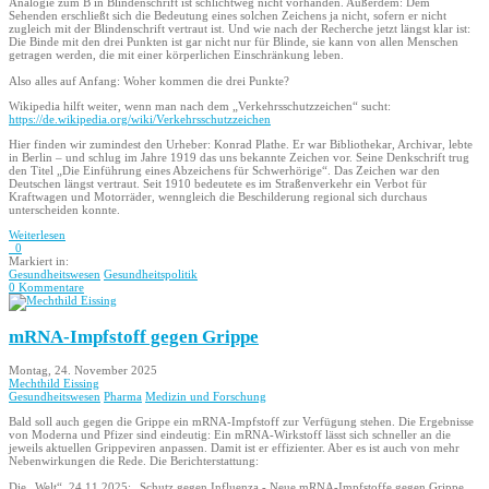
Analogie zum B in Blindenschrift ist schlichtweg nicht vorhanden. Außerdem: Dem
Sehenden erschließt sich die Bedeutung eines solchen Zeichens ja nicht, sofern er nicht
zugleich mit der Blindenschrift vertraut ist. Und wie nach der Recherche jetzt längst klar ist:
Die Binde mit den drei Punkten ist gar nicht nur für Blinde, sie kann von allen Menschen
getragen werden, die mit einer körperlichen Einschränkung leben.
Also alles auf Anfang: Woher kommen die drei Punkte?
Wikipedia hilft weiter, wenn man nach dem „Verkehrsschutzzeichen“ sucht:
https://de.wikipedia.org/wiki/Verkehrsschutzzeichen
Hier finden wir zumindest den Urheber: Konrad Plathe. Er war Bibliothekar, Archivar, lebte
in Berlin – und schlug im Jahre 1919 das uns bekannte Zeichen vor. Seine Denkschrift trug
den Titel „Die Einführung eines Abzeichens für Schwerhörige“. Das Zeichen war den
Deutschen längst vertraut. Seit 1910 bedeutete es im Straßenverkehr ein Verbot für
Kraftwagen und Motorräder, wenngleich die Beschilderung regional sich durchaus
unterscheiden konnte.
Weiterlesen
0
Markiert in:
Gesundheitswesen
Gesundheitspolitik
0 Kommentare
mRNA-Impfstoff gegen Grippe
Montag, 24. November 2025
Mechthild Eissing
Gesundheitswesen
Pharma
Medizin und Forschung
Bald soll auch gegen die Grippe ein mRNA-Impfstoff zur Verfügung stehen. Die Ergebnisse
von Moderna und Pfizer sind eindeutig: Ein mRNA-Wirkstoff lässt sich schneller an die
jeweils aktuellen Grippeviren anpassen. Damit ist er effizienter. Aber es ist auch von mehr
Nebenwirkungen die Rede. Die Berichterstattung:
Die „Welt“, 24.11.2025: „Schutz gegen Influenza - Neue mRNA-Impfstoffe gegen Grippe