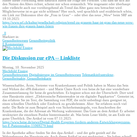
Hinter dieser Forschung steht natürlich zuerst die Frage der Forscher. Und dass sie sich auf
den Nutzen des Alters richtet, scheint mir schon erstaunlich. Wie insgesamt oder überhaupt
oder vielleicht auch nur vorübergehend als Trend das Alter ganz neu betrachtet wird.
Möglicherweise ist es gar nicht schlimm? Hier noch, weil sprachlich und erzählerisch schön,
ein Link zur Diskussion über die „Frau in Grau“ – oder über das neue „Wow“ beim SRF am
19.10.2025:
https://www.srf.ch/kultur/gesellschaft-religion/trend-zu-grauem-haar-ist-grau-das-neue-wow-
wie-frauen-ihre-grauen-haare-feiern
0
Markiert in:
Gesundheitswesen
Gesundheitspolitik
0 Kommentare
Die Diskussion zur ePA -- Linkliste
Montag, 10. November 2025
Mechthild Eissing
Gesundheitswesen
Digitalisierung im Gesundheitswesen
Telematikinfrastruktur,
Gesundheitsakte, Gesundheitskarte
Wissenschaftler, Ärzte, Vertreter von Krankenkassen und Politik haben in Mainz das Sein
und Wirken der ePA diskutiert – und Marie Claire Koch von heise.de hat eine wunderbare
Zusammenfassung für heise.de geschrieben. Es beginnt schon mit der Überschrift. Dort wird
eine Hausärztin zitiert: „Elektronische Patientenakte ist ein digitaler Pappkarton“. Gemeint ist,
das erfahren Sie im Text, die Sammlung von PDF, die nicht unbedingt dazu geeignet ist,
einen schnellen Überblick oder Eindruck zu gewährleisten. Aber: Sie erfahren noch viel
mehr: Die Rede ist zum Beispiel auch von Sicherheitsmängeln, von Anschreiben der
Krankenkasse, die der Adressat als Werbung wahrnimmt. Das Gute an dem Artikel: Er arbeitet
strukturiert die einzelnen Punkte hintereinander ab. Was beim Leser bleibt, ist am Ende ein
guter Überblick. Der Artikel ist vom 07.11.2025:
https://www.heise.de/news/Digital-Health-Experten-fordern-anderen-Entwicklungsprozess-
bei-E-Patientenakte-11069279.html
In der Apotheke adhoc finden Sie den dpa-Artikel – und der geht gezielt auf die
Wahrnehmung der Hausärzte ein. Auch dieser Artikel ist gut strukturiert – Sie haben schnell