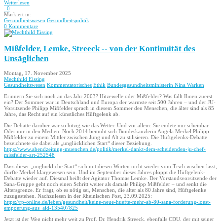
Weiterlesen
0
Markiert in:
Gesundheitswesen
Gesundheitspolitik
0 Kommentare
Mißfelder, Lemke, Streeck -- von der Kontinuität des
Unsäglichen
Montag, 17. November 2025
Mechthild Eissing
Gesundheitswesen
Kommentatorisches
Ethik
Bundesgesundheitsministerin Nina Warken
Erinnern Sie sich noch an das Jahr 2003? Hitzewelle oder Mißfelder? Was fällt Ihnen zuerst
ein? Der Sommer war in Deutschland und Europa der wärmste seit 500 Jahren – und der JU-
Vorsitzende Philipp Mißfelder sprach in diesem Sommer den Menschen, die älter sind als 85
Jahre, das Recht auf ein künstliches Hüftgelenk ab.
Die Debatte darüber war so hitzig wie das Wetter. Und vor allem: Sie endete nur scheinbar.
Oder nur in den Medien. Noch 2014 bemüht sich Bundeskanzlerin Angela Merkel Philipp
Mißfelder zu einem Mittler zwischen Jung und Alt zu stilisieren. Die Hüftgelenks-Debatte
bezeichnete sie dabei als „unglücklichen Start“ dieser Beziehung.
https://www.abendzeitung-muenchen.de/politik/merkel-dankt-dem-scheidenden-ju-chef-
missfelder-art-252548
Dass dieser „unglückliche Start“ sich mit diesen Worten nicht wieder vom Tisch wischen lässt,
dürfte Merkel klargewesen sein. Und im September dieses Jahres ploppt die Hüftgelenk-
Debatte wieder auf. Diesmal heißt der Agitator Thomas Lemke. Der Vorstandsvorsitzende der
Sana-Gruppe geht noch einen Schritt weiter als damals Philipp Mißfelder – und senkt die
Altersgrenze. Er fragt, ob es nötig sei, Menschen, die älter als 80 Jahre sind, Hüftgelenke
zuzugestehen. Nachzulesen in der Rheinischen Post, 23.09.2025:
https://rp-online.de/leben/gesundheit/keine-neue-huefte-mehr-ab-80-sana-forderung-loest-
empoerung-aus_aid-135407825
Jetzt ist der Weg nicht mehr weit zu Prof. Dr. Hendrik Streeck, ebenfalls CDU, der mit seiner