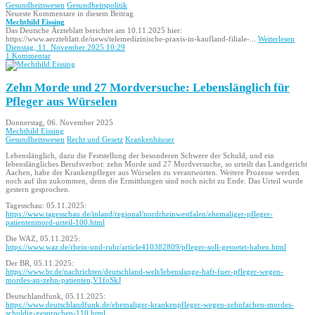
Gesundheitswesen
Gesundheitspolitik
Neueste Kommentare in diesem Beitrag
Mechthild Eissing
Das Deutsche Ärzteblatt berichtet am 10.11.2025 hier:
https://www.aerzteblatt.de/news/telemedizinische-praxis-in-kaufland-filiale-...
Weiterlesen
Dienstag, 11. November 2025 10:29
1 Kommentar
Zehn Morde und 27 Mordversuche: Lebenslänglich für
Pfleger aus Würselen
Donnerstag, 06. November 2025
Mechthild Eissing
Gesundheitswesen
Recht und Gesetz
Krankenhäuser
Lebenslänglich, dazu die Feststellung der besonderen Schwere der Schuld, und ein
lebenslängliches Berufsverbot: zehn Morde und 27 Mordversuche, so urteilt das Landgericht
Aachen, habe der Krankenpfleger aus Würselen zu verantworten. Weitere Prozesse werden
noch auf ihn zukommen, denn die Ermittlungen sind noch nicht zu Ende. Das Urteil wurde
gestern gesprochen.
Tagesschau: 05.11.2025:
https://www.tagesschau.de/inland/regional/nordrheinwestfalen/ehemaliger-pfleger-
patientenmord-urteil-100.html
Die WAZ, 05.11.2025:
https://www.waz.de/rhein-und-ruhr/article410382809/pfleger-soll-getoetet-haben.html
Der BR, 05.11.2025:
https://www.br.de/nachrichten/deutschland-welt/lebenslange-haft-fuer-pfleger-wegen-
mordes-an-zehn-patienten,V1foSkJ
Deutschlandfunk, 05.11.2025:
https://www.deutschlandfunk.de/ehemaliger-krankenpfleger-wegen-zehnfachen-mordes-
schuldig-gesprochen-110.html