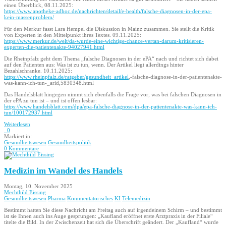
einen Überblick, 08.11.2025:
https://www.apotheke-adhoc.de/nachrichten/detail/e-health/falsche-diagnosen-in-der-epa-
kein-massenproblem/
Für den Merkur fasst Lara Hempel die Diskussion in Mainz zusammen. Sie stellt die Kritik
von Experten in den Mittelpunkt ihres Textes. 09.11.2025:
https://www.merkur.de/welt/da-wurde-eine-wichtige-chance-vertan-darum-kritisieren-
experten-die-patientenakte-94027941.html
Die Rheinpfalz geht dem Thema „falsche Diagnosen in der ePA“ nach und richtet sich dabei
auf den Patienten aus: Was ist zu tun, wenn. Der Artikel liegt allerdings hinter
Bezahlschranke. 10.11.2025:
https://www.rheinpfalz.de/ratgeber/gesundheit_artikel
,-falsche-diagnose-in-der-patientenakte-
was-kann-ich-tun-_arid,5830348.html
Das Handelsblatt hingegen nimmt sich ebenfalls die Frage vor, was bei falschen Diagnosen in
der ePA zu tun ist – und ist offen lesbar:
https://www.handelsblatt.com/dpa/epa-falsche-diagnose-in-der-patientenakte-was-kann-ich-
tun/100172937.html
Weiterlesen
0
Markiert in:
Gesundheitswesen
Gesundheitspolitik
0 Kommentare
Medizin im Wandel des Handels
Montag, 10. November 2025
Mechthild Eissing
Gesundheitswesen
Pharma
Kommentatorisches
KI
Telemedizin
Bestimmt hatten Sie diese Nachricht am Freitag auch auf irgendeinem Schirm – und bestimmt
ist sie Ihnen auch ins Auge gesprungen: „Kaufland eröffnet erste Arztpraxis in der Filiale“
titelte die Bild. In der Zwischenzeit hat sich die Überschrift geändert. Der „Kaufland“ wurde