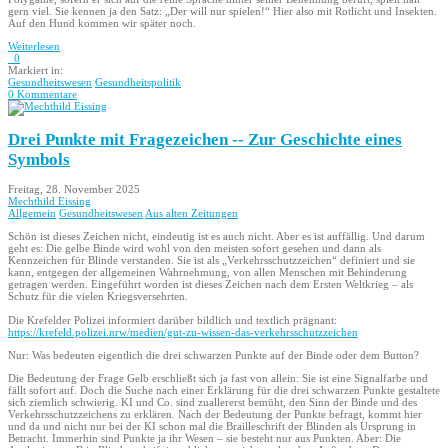
gern viel. Sie kennen ja den Satz: „Der will nur spielen!“ Hier also mit Rotlicht und Insekten.
Auf den Hund kommen wir später noch.
Weiterlesen
0
Markiert in:
Gesundheitswesen
Gesundheitspolitik
0 Kommentare
Drei Punkte mit Fragezeichen -- Zur Geschichte eines
Symbols
Freitag, 28. November 2025
Mechthild Eissing
Allgemein
Gesundheitswesen
Aus alten Zeitungen
Schön ist dieses Zeichen nicht, eindeutig ist es auch nicht. Aber es ist auffällig. Und darum
geht es: Die gelbe Binde wird wohl von den meisten sofort gesehen und dann als
Kennzeichen für Blinde verstanden. Sie ist als „Verkehrsschutzzeichen“ definiert und sie
kann, entgegen der allgemeinen Wahrnehmung, von allen Menschen mit Behinderung
getragen werden. Eingeführt worden ist dieses Zeichen nach dem Ersten Weltkrieg – als
Schutz für die vielen Kriegsversehrten.
Die Krefelder Polizei informiert darüber bildlich und textlich prägnant:
https://krefeld.polizei.nrw/medien/gut-zu-wissen-das-verkehrsschutzzeichen
Nur: Was bedeuten eigentlich die drei schwarzen Punkte auf der Binde oder dem Button?
Die Bedeutung der Frage Gelb erschließt sich ja fast von allein: Sie ist eine Signalfarbe und
fällt sofort auf. Doch die Suche nach einer Erklärung für die drei schwarzen Punkte gestaltete
sich ziemlich schwierig. KI und Co. sind zuallererst bemüht, den Sinn der Binde und des
Verkehrsschutzzeichens zu erklären. Nach der Bedeutung der Punkte befragt, kommt hier
und da und nicht nur bei der KI schon mal die Brailleschrift der Blinden als Ursprung in
Betracht. Immerhin sind Punkte ja ihr Wesen – sie besteht nur aus Punkten. Aber: Die