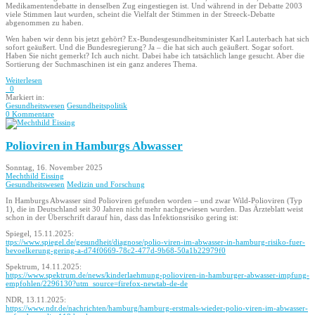
Medikamentendebatte in denselben Zug eingestiegen ist. Und während in der Debatte 2003
viele Stimmen laut wurden, scheint die Vielfalt der Stimmen in der Streeck-Debatte
abgenommen zu haben.
Wen haben wir denn bis jetzt gehört? Ex-Bundesgesundheitsminister Karl Lauterbach hat sich
sofort geäußert. Und die Bundesregierung? Ja – die hat sich auch geäußert. Sogar sofort.
Haben Sie nicht gemerkt? Ich auch nicht. Dabei habe ich tatsächlich lange gesucht. Aber die
Sortierung der Suchmaschinen ist ein ganz anderes Thema.
Weiterlesen
0
Markiert in:
Gesundheitswesen
Gesundheitspolitik
0 Kommentare
Polioviren in Hamburgs Abwasser
Sonntag, 16. November 2025
Mechthild Eissing
Gesundheitswesen
Medizin und Forschung
In Hamburgs Abwasser sind Polioviren gefunden worden – und zwar Wild-Polioviren (Typ
1), die in Deutschland seit 30 Jahren nicht mehr nachgewiesen wurden. Das Ärzteblatt weist
schon in der Überschrift darauf hin, dass das Infektionsrisiko gering ist:
Spiegel, 15.11.2025:
ttps://www.spiegel.de/gesundheit/diagnose/polio-viren-im-abwasser-in-hamburg-risiko-fuer-
bevoelkerung-gering-a-d74f0669-78c2-477d-9b68-50a1b22979f0
Spektrum, 14.11.2025:
https://www.spektrum.de/news/kinderlaehmung-polioviren-in-hamburger-abwasser-impfung-
empfohlen/2296130?utm_source=firefox-newtab-de-de
NDR, 13.11.2025:
https://www.ndr.de/nachrichten/hamburg/hamburg-erstmals-wieder-polio-viren-im-abwasser-