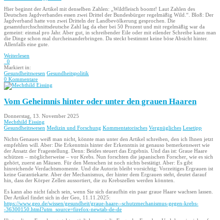
Hier beginnt der Artikel mit denselben Zahlen: „Wildfleisch boomt! Laut Zahlen des
Deutschen Jagdverbandes essen zwei Drittel der Bundesbürger regelmäßig Wild.“. Bloß: Der
Jagdverband hatte von zwei Dritteln der Landbevölkerung gesprochen. Die
gesamtdurchschnittsdeutsche Zahl lag da eher bei 50 Prozent und mit regelmäßig war da
gemeint: einmal pro Jahr. Aber gut, in schreibender Eile oder mit eilender Schreibe kann man
die Dinge schon mal durcheinanderbringen. Da steckt bestimmt keine böse Absicht hinter.
Allenfalls eine gute.
Weiterlesen
0
Markiert in:
Gesundheitswesen
Gesundheitspolitik
0 Kommentare
Vom Geheimnis hinter oder unter den grauen Haaren
Donnerstag, 13. November 2025
Mechthild Eissing
Gesundheitswesen
Medizin und Forschung
Kommentatorisches
Vergnügliches
Lesetipp
Nichts Genaues weiß man nicht, könnte man unter den Artikel schreiben, den ich Ihnen jetzt
empfehlen will. Aber: Die Erkenntnis hinter der Erkenntnis ist genauso bemerkenswert wie
der Ansatz der Fragestellung. Denn: Beides steuert das Ergebnis. Und das ist: Graue Haare
schützen – möglicherweise – vor Krebs. Nun forschten die japanischen Forscher, wie es sich
gehört, zuerst an Mäusen. Für den Menschen ist noch nichts bestätigt. Aber: Es gibt
hinreichende Verdachtsmomente. Und die Autorin bleibt vorsichtig: Vorzeitiges Ergrauen ist
keine Garantiekarte. Aber der Mechanismus, der hinter dem Ergrauen steht, deutet darauf
hin, dass der Körper Zellen aussortiert, die zu Krebszellen werden könnten.
Es kann also nicht falsch sein, wenn Sie sich daraufhin ein paar graue Haare wachsen lassen.
Der Artikel findet sich in der Geo, 11.11.2025:
https://www.geo.de/wissen/gesundheit/graue-haare--schutzmechanismus-gegen-krebs-
-36300150.html?utm_source=firefox-newtab-de-de