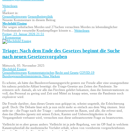
Weiterlesen
1
Markiert in:
Gesundheitswesen
Gesundheitspolitik
Neueste Kommentare in diesem Beitrag
Mechthild Eissing
Der wegen zehnfachen Mordes und 27fachen versuchten Mordes zu lebenslänglicher
Freiheitsstrafe verurteilte Krankenpfleger könnte n...
Weiterlesen
Freitag, 23. Januar 2026 21:51
1 Kommentar
Triage: Nach dem Ende des Gesetzes beginnt die Suche
nach neuen Gesetzesvorgaben
Mittwoch, 05. November 2025
Mechthild Eissing
Gesundheitswesen
Kommentatorisches
Recht und Gesetz
COVID-19
Bundesgesundheitsministerin Nina Warken
Es scheint, als hätte das Bundesverfassungsgericht gestern zur Freude aller eine unangenehme
bis nahezu peinliche Altlast beseitigt: die Triage-Gesetze aus Zeiten der Pandemie. Sie
erinnern sich: damals, als wir alle das Fürchten gelehrt bekamen, dass die Intensivstationen zu
voll, das Personal zu gering und Zeit und Mittel zu knapp seien, wenn die Pandemie noch
explosiver wird.
Die Freude darüber, dass dieses Gesetz nun gekippt ist, scheint ungeteilt, die Erleichterung
groß. Doch: Die Debatte lässt sich ja nun nicht mehr so einfach aus dem Weg räumen. Jetzt
steht sie – die Frage nach der Triage – unbeantwortet im Raum, und alle, die erfreut sind,
dass das (Bundes-)gesetz mit seinen Ecken, Kanten und Unberechtigtkeiten in die
Vergangenheit verbannt wird, versuchen nun diese unbeantwortete Frage zu beantworten.
Vielleicht ist es aber genau anders: Vielleicht ist ja jede Regelung, wer im OP-Saal in welchem
Katastrophenfall die medizinische Vorfahrt erhält, schon von vornherein vorgeschriebenes