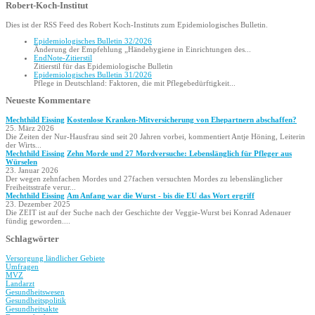
Robert-Koch-Institut
Dies ist der RSS Feed des Robert Koch-Instituts zum Epidemiologisches Bulletin.
Epidemio­logisches Bulletin 32/2026
Änderung der Empfehlung „Hände­hygiene in Einrichtungen des...
EndNote-Zitierstil
Zitierstil für das Epidemiologische Bulletin
Epidemio­logisches Bulletin 31/2026
Pflege in Deutschland: Faktoren, die mit Pflegebedürftigkeit...
Neueste Kommentare
Mechthild Eissing
Kostenlose Kranken-Mitversicherung von Ehepartnern abschaffen?
25. März 2026
Die Zeiten der Nur-Hausfrau sind seit 20 Jahren vorbei, kommentiert Antje Höning, Leiterin
der Wirts...
Mechthild Eissing
Zehn Morde und 27 Mordversuche: Lebenslänglich für Pfleger aus
Würselen
23. Januar 2026
Der wegen zehnfachen Mordes und 27fachen versuchten Mordes zu lebenslänglicher
Freiheitsstrafe verur...
Mechthild Eissing
Am Anfang war die Wurst - bis die EU das Wort ergriff
23. Dezember 2025
Die ZEIT ist auf der Suche nach der Geschichte der Veggie-Wurst bei Konrad Adenauer
fündig geworden....
Schlagwörter
Versorgung ländlicher Gebiete
Umfragen
MVZ
Landarzt
Gesundheitswesen
Gesundheitspolitik
Gesundheitsakte