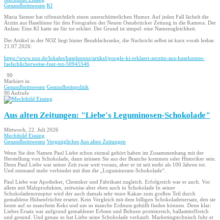
Gesundheitswesen
KI
Maria Siemer hat offensichtlich einen unerschütterlichen Humor. Auf jeden Fall lächelt die
Ärztin aus Haselünne für den Fotografen der Neuen Osnabrücker Zeitung in die Kamera. Der
Anlass: Eine KI hatte sie für tot erklärt. Der Grund ist simpel: eine Namensgleichheit.
Der Artikel in der NOZ liegt hinter Bezahlschranke, die Nachricht selbst ist kurz vorab lesbar.
21.07.2026:
https://www.noz.de/lokales/haseluenne/artikel/google-ki-erklaert-aerztin-aus-haseluenne-
faelschlicherweise-fuer-tot-50945546
90
Markiert in:
Gesundheitswesen
Gesundheitspolitik
90 Aufrufe
Aus alten Zeitungen: "Liebe's Leguminosen-Schokolade"
Mittwoch, 22. Juli 2026
Mechthild Eissing
Gesundheitswesen
Vergnügliches
Aus alten Zeitungen
Wenn Sie den Namen Paul Liebe schon einmal gehört haben im Zusammenhang mit der
Herstellung von Schokolade, dann müssen Sie aus der Branche kommen oder Historiker sein.
Denn Paul Liebe war seiner Zeit zwar weit voraus, aber er ist seit mehr als 100 Jahren tot.
Und niemand mehr verbindet mit ihm die „Leguminosen-Schokolade“.
Paul Liebe war Apotheker, Chemiker und Fabrikant zugleich. Erfolgreich war er auch. Vor
allem mit Malzprodukten, zeitweise aber eben auch in Schokolade In seiner
Schokoladenrezeptur wird der auch damals sehr teure Kakao zum großen Teil durch
gemahlene Hülsenfrüchte ersetzt. Kein Vergleich mit dem billigen Schokoladenersatz, den sie
heute auf so manchem Keks und um so manche Erdnuss gehüllt finden können. Denn klar:
Liebes Ersatz war aufgrund gemahlener Erbsen und Bohnen proteinreich, ballaststoffreich
und gesund. Und genau so hat Liebe seine Schokolade verkauft. Marketingtechnisch fuhr er