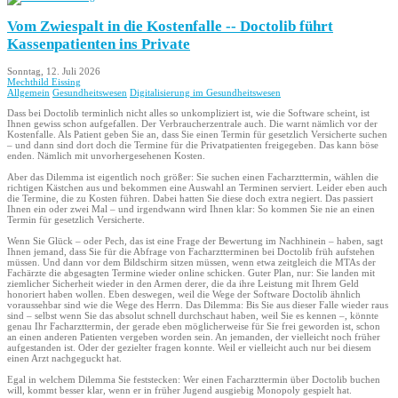
Vom Zwiespalt in die Kostenfalle -- Doctolib führt
Kassenpatienten ins Private
Sonntag, 12. Juli 2026
Mechthild Eissing
Allgemein
Gesundheitswesen
Digitalisierung im Gesundheitswesen
Dass bei Doctolib terminlich nicht alles so unkompliziert ist, wie die Software scheint, ist
Ihnen gewiss schon aufgefallen. Der Verbraucherzentrale auch. Die warnt nämlich vor der
Kostenfalle. Als Patient geben Sie an, dass Sie einen Termin für gesetzlich Versicherte suchen
– und dann sind dort doch die Termine für die Privatpatienten freigegeben. Das kann böse
enden. Nämlich mit unvorhergesehenen Kosten.
Aber das Dilemma ist eigentlich noch größer: Sie suchen einen Facharzttermin, wählen die
richtigen Kästchen aus und bekommen eine Auswahl an Terminen serviert. Leider eben auch
die Termine, die zu Kosten führen. Dabei hatten Sie diese doch extra negiert. Das passiert
Ihnen ein oder zwei Mal – und irgendwann wird Ihnen klar: So kommen Sie nie an einen
Termin für gesetzlich Versicherte.
Wenn Sie Glück – oder Pech, das ist eine Frage der Bewertung im Nachhinein – haben, sagt
Ihnen jemand, dass Sie für die Abfrage von Facharztterminen bei Doctolib früh aufstehen
müssen. Und dann vor dem Bildschirm sitzen müssen, wenn etwa zeitgleich die MTAs der
Fachärzte die abgesagten Termine wieder online schicken. Guter Plan, nur: Sie landen mit
ziemlicher Sicherheit wieder in den Armen derer, die da ihre Leistung mit Ihrem Geld
honoriert haben wollen. Eben deswegen, weil die Wege der Software Doctolib ähnlich
voraussehbar sind wie die Wege des Herrn. Das Dilemma: Bis Sie aus dieser Falle wieder raus
sind – selbst wenn Sie das absolut schnell durchschaut haben, weil Sie es kennen –, könnte
genau Ihr Facharzttermin, der gerade eben möglicherweise für Sie frei geworden ist, schon
an einen anderen Patienten vergeben worden sein. An jemanden, der vielleicht noch früher
aufgestanden ist. Oder der gezielter fragen konnte. Weil er vielleicht auch nur bei diesem
einen Arzt nachgeguckt hat.
Egal in welchem Dilemma Sie feststecken: Wer einen Facharzttermin über Doctolib buchen
will, kommt besser klar, wenn er in früher Jugend ausgiebig Monopoly gespielt hat.