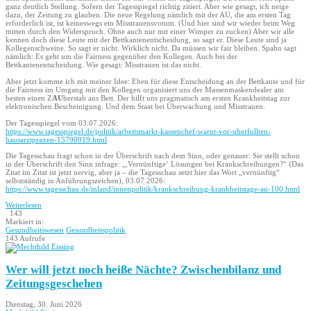
ganz deutlich Stellung. Sofern der Tagesspiegel richtig zitiert. Aber wie gesagt, ich neige
dazu, der Zeitung zu glauben. Die neue Regelung nämlich mit der AU, die am ersten Tag
erforderlich ist, ist keineswegs ein Misstrauensvotum. (Und hier sind wir wieder beim Weg
mitten durch den Widerspruch. Ohne auch nur mit einer Wimper zu zucken) Aber wir alle
kennen doch diese Leute mit der Bettkantenentscheidung, so sagt er. Diese Leute sind ja
Kollegenschweine. So sagt er nicht. Wirklich nicht. Da müssen wir fair bleiben. Spahn sagt
nämlich: Es geht um die Fairness gegenüber den Kollegen. Auch bei der
Bettkantenentscheidung. Wie gesagt: Misstrauen ist das nicht.
Aber jetzt komme ich mit meiner Idee: Eben für diese Entscheidung an der Bettkante und für
die Fairness im Umgang mit den Kollegen organisiert uns der Massenmaskendealer am
besten einen Z
AU
berstab ans Bett. Der hilft uns pragmatisch am ersten Krankheitstag zur
elektronischen Bescheinigung. Und dem Staat bei Überwachung und Misstrauen.
Der Tagesspiegel vom 03.07.2026:
https://www.tagesspiegel.de/politik/arbeitsmarkt-kassenchef-warnt-vor-uberfullten-
hausarztpraxen-15790919.html
Die Tagesschau fragt schon in der Überschrift nach dem Sinn, oder genauer: Sie stellt schon
in der Überschrift den Sinn infrage: „,Vernünftige‘ Lösungen bei Krankschreibungen?“ (Das
Zitat im Zitat ist jetzt nervig, aber ja – die Tagesschau setzt hier das Wort „vernünftig“
selbstständig in Anführungszeichen), 03.07.2026:
https://www.tagesschau.de/inland/innenpolitik/krankschreibung-krankheitstage-au-100.html
Weiterlesen
143
Markiert in:
Gesundheitswesen
Gesundheitspolitik
143 Aufrufe
Wer will jetzt noch heiße Nächte? Zwischenbilanz und
Zeitungsgeschehen
Dienstag, 30. Juni 2026