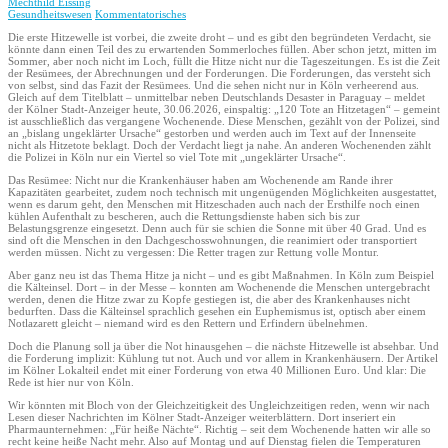
Mechthild Eissing
Gesundheitswesen
Kommentatorisches
Die erste Hitzewelle ist vorbei, die zweite droht – und es gibt den begründeten Verdacht, sie
könnte dann einen Teil des zu erwartenden Sommerloches füllen. Aber schon jetzt, mitten im
Sommer, aber noch nicht im Loch, füllt die Hitze nicht nur die Tageszeitungen. Es ist die Zeit
der Resümees, der Abrechnungen und der Forderungen. Die Forderungen, das versteht sich
von selbst, sind das Fazit der Resümees. Und die sehen nicht nur in Köln verheerend aus.
Gleich auf dem Titelblatt – unmittelbar neben Deutschlands Desaster in Paraguay – meldet
der Kölner Stadt-Anzeiger heute, 30.06.2026, einspaltig: „120 Tote an Hitzetagen“ – gemeint
ist ausschließlich das vergangene Wochenende. Diese Menschen, gezählt von der Polizei, sind
an „bislang ungeklärter Ursache“ gestorben und werden auch im Text auf der Innenseite
nicht als Hitzetote beklagt. Doch der Verdacht liegt ja nahe. An anderen Wochenenden zählt
die Polizei in Köln nur ein Viertel so viel Tote mit „ungeklärter Ursache“.
Das Resümee: Nicht nur die Krankenhäuser haben am Wochenende am Rande ihrer
Kapazitäten gearbeitet, zudem noch technisch mit ungenügenden Möglichkeiten ausgestattet,
wenn es darum geht, den Menschen mit Hitzeschaden auch nach der Ersthilfe noch einen
kühlen Aufenthalt zu bescheren, auch die Rettungsdienste haben sich bis zur
Belastungsgrenze eingesetzt. Denn auch für sie schien die Sonne mit über 40 Grad. Und es
sind oft die Menschen in den Dachgeschosswohnungen, die reanimiert oder transportiert
werden müssen. Nicht zu vergessen: Die Retter tragen zur Rettung volle Montur.
Aber ganz neu ist das Thema Hitze ja nicht – und es gibt Maßnahmen. In Köln zum Beispiel
die Kälteinsel. Dort – in der Messe – konnten am Wochenende die Menschen untergebracht
werden, denen die Hitze zwar zu Kopfe gestiegen ist, die aber des Krankenhauses nicht
bedurften. Dass die Kälteinsel sprachlich gesehen ein Euphemismus ist, optisch aber einem
Notlazarett gleicht – niemand wird es den Rettern und Erfindern übelnehmen.
Doch die Planung soll ja über die Not hinausgehen – die nächste Hitzewelle ist absehbar. Und
die Forderung implizit: Kühlung tut not. Auch und vor allem in Krankenhäusern. Der Artikel
im Kölner Lokalteil endet mit einer Forderung von etwa 40 Millionen Euro. Und klar: Die
Rede ist hier nur von Köln.
Wir könnten mit Bloch von der Gleichzeitigkeit des Ungleichzeitigen reden, wenn wir nach
Lesen dieser Nachrichten im Kölner Stadt-Anzeiger weiterblättern. Dort inseriert ein
Pharmaunternehmen: „Für heiße Nächte“. Richtig – seit dem Wochenende hatten wir alle so
recht keine heiße Nacht mehr. Also auf Montag und auf Dienstag fielen die Temperaturen