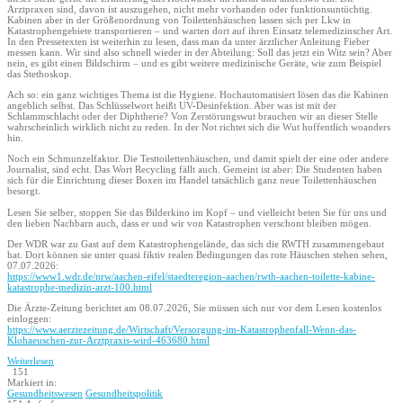
Arztpraxen sind, davon ist auszugehen, nicht mehr vorhanden oder funktionsuntüchtig.
Kabinen aber in der Größenordnung von Toilettenhäuschen lassen sich per Lkw in
Katastrophengebiete transportieren – und warten dort auf ihren Einsatz telemedizinscher Art.
In den Pressetexten ist weiterhin zu lesen, dass man da unter ärztlicher Anleitung Fieber
messen kann. Wir sind also schnell wieder in der Abteilung: Soll das jetzt ein Witz sein? Aber
nein, es gibt einen Bildschirm – und es gibt weitere medizinische Geräte, wie zum Beispiel
das Stethoskop.
Ach so: ein ganz wichtiges Thema ist die Hygiene. Hochautomatisiert lösen das die Kabinen
angeblich selbst. Das Schlüsselwort heißt UV-Desinfektion. Aber was ist mit der
Schlammschlacht oder der Diphtherie? Von Zerstörungswut brauchen wir an dieser Stelle
wahrscheinlich wirklich nicht zu reden. In der Not richtet sich die Wut hoffentlich woanders
hin.
Noch ein Schmunzelfaktor. Die Testtoilettenhäuschen, und damit spielt der eine oder andere
Journalist, sind echt. Das Wort Recycling fällt auch. Gemeint ist aber: Die Studenten haben
sich für die Einrichtung dieser Boxen im Handel tatsächlich ganz neue Toilettenhäuschen
besorgt.
Lesen Sie selber, stoppen Sie das Bilderkino im Kopf – und vielleicht beten Sie für uns und
den lieben Nachbarn auch, dass er und wir von Katastrophen verschont bleiben mögen.
Der WDR war zu Gast auf dem Katastrophengelände, das sich die RWTH zusammengebaut
hat. Dort können sie unter quasi fiktiv realen Bedingungen das rote Häuschen stehen sehen,
07.07.2026:
https://www1.wdr.de/nrw/aachen-eifel/staedteregion-aachen/rwth-aachen-toilette-kabine-
katastrophe-medizin-arzt-100.html
Die Ärzte-Zeitung berichtet am 08.07.2026, Sie müssen sich nur vor dem Lesen kostenlos
einloggen:
https://www.aerztezeitung.de/Wirtschaft/Versorgung-im-Katastrophenfall-Wenn-das-
Klohaeuschen-zur-Arztpraxis-wird-463680.html
Weiterlesen
151
Markiert in:
Gesundheitswesen
Gesundheitspolitik