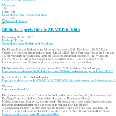
Weiterlesen
75
Markiert in:
Gesundheitswesen
Gesundheitspolitik
75 Aufrufe
Bibliothekspreis für die ZB MED in Köln
Donnerstag, 30. Juli 2026
Mechthild Eissing
Gesundheitswesen
Medizin und Forschung
Die Kölner Medizin-Bibliothek ist Bibliothek des Jahres 2026. Den Preis – 20 000 Euro –
verleiht der Deutsche Bibliotheksverband. Die ZB MED, deren Ursprünge bis in die Mitte des
19. Jahrhunderts zurückreichen, hatte als klassische Bibliothek begonnen, laut Wikipedia
beherbergt sie 1,7 Millionen Bücher und Zeitschriftenbände – und sie sammelt heute
Forschungsdaten aus Medizin und den sogenannten Lebenswissenschaften.
Die Nachricht über den Preis finden Sie am 30.07.2026 im Kölner Stadt-Anzeiger:
https://www.ksta.de/koeln/bibliothek-des-jahres-2026-zb-med-koeln-ausgezeichnet-1336573
Infos über die ZB MED bei Wikipedia:
https://de.wikipedia.org/wiki/ZB_MED_%E2%80%93_Informationszentrum_Lebenswissenscha
Webseite:
https://www.zbmed.de/
Die „Lebenswissenschaften“ firmieren bei Wikipedia unter dem Begriff „Biowissenschaften“.
Der Begriff umfasst Medizin, Biomedizin, Pharmazie, Biochemie, Chemie,
Molekularbiologie, Biophysik, Bioinformatik, Humanbiologie, aber auch Agrartechnologie,
Ernährungswissenschaften und Lebensmittel­forschung usw. Der Begriff
„Lebenswissenschaften“ kommt eher aus der Industrie und dem Marketing, englisch Life
Science, – und wird daher im Deutschen oft durch den Begriff „Biowissenschaften“ ersetzt:
https://de.wikipedia.org/wiki/Biowissenschaften