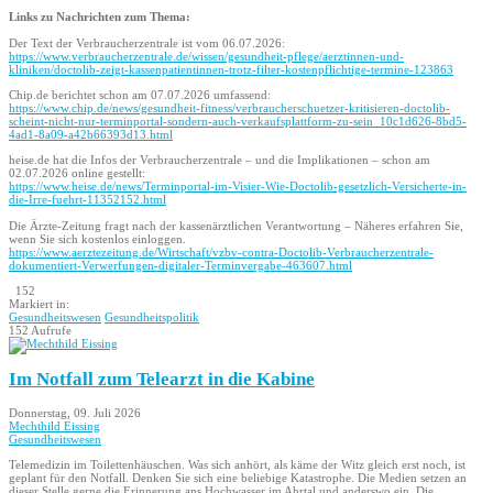
Links zu Nachrichten zum Thema:
Der Text der Verbraucherzentrale ist vom 06.07.2026:
https://www.verbraucherzentrale.de/wissen/gesundheit-pflege/aerztinnen-und-
kliniken/doctolib-zeigt-kassenpatientinnen-trotz-filter-kostenpflichtige-termine-123863
Chip.de berichtet schon am 07.07.2026 umfassend:
https://www.chip.de/news/gesundheit-fitness/verbraucherschuetzer-kritisieren-doctolib-
scheint-nicht-nur-terminportal-sondern-auch-verkaufsplattform-zu-sein_10c1d626-8bd5-
4ad1-8a09-a42b66393d13.html
heise.de hat die Infos der Verbraucherzentrale – und die Implikationen – schon am
02.07.2026 online gestellt:
https://www.heise.de/news/Terminportal-im-Visier-Wie-Doctolib-gesetzlich-Versicherte-in-
die-Irre-fuehrt-11352152.html
Die Ärzte-Zeitung fragt nach der kassenärztlichen Verantwortung – Näheres erfahren Sie,
wenn Sie sich kostenlos einloggen.
https://www.aerztezeitung.de/Wirtschaft/vzbv-contra-Doctolib-Verbraucherzentrale-
dokumentiert-Verwerfungen-digitaler-Terminvergabe-463607.html
152
Markiert in:
Gesundheitswesen
Gesundheitspolitik
152 Aufrufe
Im Notfall zum Telearzt in die Kabine
Donnerstag, 09. Juli 2026
Mechthild Eissing
Gesundheitswesen
Telemedizin im Toilettenhäuschen. Was sich anhört, als käme der Witz gleich erst noch, ist
geplant für den Notfall. Denken Sie sich eine beliebige Katastrophe. Die Medien setzen an
dieser Stelle gerne die Erinnerung ans Hochwasser im Ahrtal und anderswo ein. Die