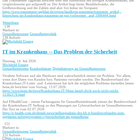
Das Traunsteiner Tageblatt berichtet über den Hitzeschutz des dortigen Krankenhauses, das
vergleichsweise gut aufgestellt ist. Der Artikel liegt hinter Bezahlschranke, die
Größenordnung und die Zahlen sind aber frei lesbar im Vorspann:
https://www.traunsteiner-tagblatt.de/region/landkreis-traunstein/traunstein_artikel,-
hitzeschutz-im-krankenhaus-traunstein-ist-gut-vorbereitet-_arid,1006444.html
Weiterlesen
138
Markiert in:
Gesundheitswesen
Gesundheitspolitik
138 Aufrufe
IT im Krankenhaus -- Das Problem der Sicherheit
Dienstag, 14. Juli 2026
Mechthild Eissing
Gesundheitswesen
Krankenhäuser
Digitalisierung im Gesundheitswesen
Veraltete Software und alte Hardware sind wahrscheinlich immer ein Problem. Vor allem,
wenn dort Daten von Kunden bzw. Patienten verwaltet werden. Der Bundesverband der
Krankenhaus IT-Leiter und -Leiterinnen hat sich die möglichen Probleme darstellen lassen.
heise,de berichtet vom Vortrag. 13.07.2026:
https://www.heise.de/news/Krankenhaus-IT-Wenn-laeuft-doch-noch-nicht-reicht-
11362176.html
Auf EHealthCom – einem Fachmagazin für Gesundheitstelematik nimmt der Bundesverband
der Krankenhaus-IT Stellung zu den Planungen zur Cybersicherheit im Gesundheitswesen.
Der Text ist vom 02.07.2026:
https://e-health-com.de/details-news/stellungnahme-des-kh-it-bundesverbandes-zum-
geplanten-sofortprogramm-cybersicherheit-im-gesundheits/
151
Markiert in:
Gesundheitswesen
Gesundheitspolitik
151 Aufrufe