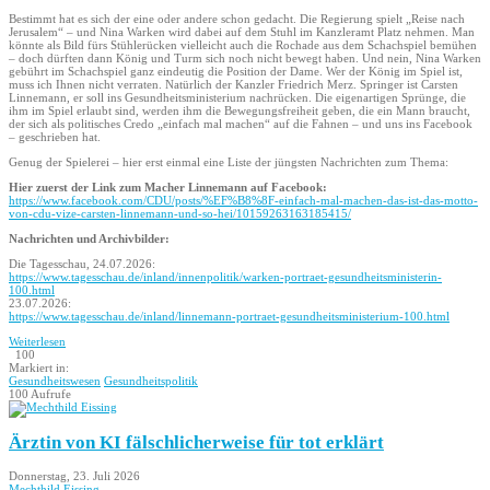
Bestimmt hat es sich der eine oder andere schon gedacht. Die Regierung spielt „Reise nach
Jerusalem“ – und Nina Warken wird dabei auf dem Stuhl im Kanzleramt Platz nehmen. Man
könnte als Bild fürs Stühlerücken vielleicht auch die Rochade aus dem Schachspiel bemühen
– doch dürften dann König und Turm sich noch nicht bewegt haben. Und nein, Nina Warken
gebührt im Schachspiel ganz eindeutig die Position der Dame. Wer der König im Spiel ist,
muss ich Ihnen nicht verraten. Natürlich der Kanzler Friedrich Merz. Springer ist Carsten
Linnemann, er soll ins Gesundheitsministerium nachrücken. Die eigenartigen Sprünge, die
ihm im Spiel erlaubt sind, werden ihm die Bewegungsfreiheit geben, die ein Mann braucht,
der sich als politisches Credo „einfach mal machen“ auf die Fahnen – und uns ins Facebook
– geschrieben hat.
Genug der Spielerei – hier erst einmal eine Liste der jüngsten Nachrichten zum Thema:
Hier zuerst der Link zum Macher Linnemann auf Facebook:
https://www.facebook.com/CDU/posts/%EF%B8%8F-einfach-mal-machen-das-ist-das-motto-
von-cdu-vize-carsten-linnemann-und-so-hei/10159263163185415/
Nachrichten und Archivbilder:
Die Tagesschau, 24.07.2026:
https://www.tagesschau.de/inland/innenpolitik/warken-portraet-gesundheitsministerin-
100.html
23.07.2026:
https://www.tagesschau.de/inland/linnemann-portraet-gesundheitsministerium-100.html
Weiterlesen
100
Markiert in:
Gesundheitswesen
Gesundheitspolitik
100 Aufrufe
Ärztin von KI fälschlicherweise für tot erklärt
Donnerstag, 23. Juli 2026
Mechthild Eissing