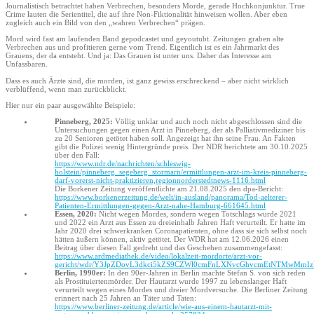
Journalistisch betrachtet haben Verbrechen, besonders Morde, gerade Hochkonjunktur. True
Crime lauten die Serientitel, die auf ihre Non-Fiktionalität hinweisen wollen. Aber eben
zugleich auch ein Bild von den „wahren Verbrechen“ prägen.
Mord wird fast am laufenden Band gepodcastet und geyoutubt. Zeitungen graben alte
Verbrechen aus und profitieren gerne vom Trend. Eigentlich ist es ein Jahrmarkt des
Grauens, der da entsteht. Und ja: Das Grauen ist unter uns. Daher das Interesse am
Unfassbaren.
Dass es auch Ärzte sind, die morden, ist ganz gewiss erschreckend – aber nicht wirklich
verblüffend, wenn man zurückblickt.
Hier nur ein paar ausgewählte Beispiele:
Pinneberg, 2025:
Völlig unklar und auch noch nicht abgeschlossen sind die
Untersuchungen gegen einen Arzt in Pinneberg, der als Palliativmediziner bis
zu 20 Senioren getötet haben soll. Angezeigt hat ihn seine Frau. An Fakten
gibt die Polizei wenig Hintergründe preis. Der NDR berichtete am 30.10.2025
über den Fall:
https://www.ndr.de/nachrichten/schleswig-
holstein/pinneberg_segeberg_stormarn/ermittlungen-arzt-im-kreis-pinneberg-
darf-vorerst-nicht-praktizieren,regionnorderstedtnews-1116.html
Die Borkener Zeitung veröffentlichte am 21.08.2025 den dpa-Bericht:
https://www.borkenerzeitung.de/welt/in-ausland/panorama/Tod-aelterer-
Patienten-Ermittlungen-gegen-Arzt-nahe-Hamburg-661645.html
Essen, 2020:
Nicht wegen Mordes, sondern wegen Totschlags wurde 2021
und 2022 ein Arzt aus Essen zu dreieinhalb Jahren Haft verurteilt. Er hatte im
Jahr 2020 drei schwerkranken Coronapatienten, ohne dass sie sich selbst noch
hätten äußern können, aktiv getötet. Der WDR hat am 12.06.2026 einen
Beitrag über diesen Fall gedreht und das Geschehen zusammengefasst:
https://www.ardmediathek.de/video/lokalzeit-mordorte/arzt-vor-
gericht/wdr/Y3JpZDovL3dkci5kZS9CZWl0cmFnLXNvcGhvcmEtNTMwM
Berlin, 1990er:
In den 90er-Jahren in Berlin machte Stefan S. von sich reden
als Prostituiertenmörder. Der Hautarzt wurde 1997 zu lebenslanger Haft
verurteilt wegen eines Mordes und dreier Mordversuche. Die Berliner Zeitung
erinnert nach 25 Jahren an Täter und Taten:
https://www.berliner-zeitung.de/article/wie-aus-einem-hautarzt-mit-