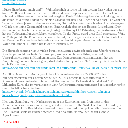
Gesundheitswesen
„Diese Hitze bringt mich um!“ – Wahrscheinlich spreche ich mit diesem Satz vielen aus der
Seele. Vielleicht könnte dieser Satz mittlerweile aber unpassender nicht sein: Deutschland
zählt seine Hitzetoten mit Bedacht und Sorgfalt. Doch Zahlenangaben sind schwierig, denn
die Hitze ist ja oftmals nicht die einzige Ursache für den Tod. Aber der Auslöser. Die Zahl der
Toten ist zudem je nach Erhebungszeitraum, Ort und Instituton verschieden. Auch deswegen
will ich hier keine Gesamtzahl nennen. Eindringlich aber ist das Beispiel Leverkusen: Dort
starben am letzten Juniwochenende (Freitag bis Montag) 12 Patienten, die Staatsanwaltschaft
hat ein Todesermittlungsverfahren eingeleitet. In der Presse stand diese Zahl eine ganze Weile
im Mittelpunkt. Die Klinik aber verweist darauf, dass sie gar nicht überdurchschnittlich hoch
ist. Denn das Krankenhaus behandelt vor allem hochbetagte Menschen mit vielen
Vorerkrankungen. (Links dazu in der folgenden Liste)
Die Herausforderung war in vielen Krankenhäusern gewiss oft auch eine Überforderung.
Nun folgen nicht nur laute Forderungen, sondern auch reale Hitzepläne und
Umstrukturierungen in Krankenhäusern. Das Bundesgesundheitsministerium hat als
Empfehlung einen siebenseitigen „Musterhitzeschutzplan“ als PDF online gestellt. Gedacht ist
er als Empfehlung.
https://www.bundesgesundheitsministerium.de/fileadmin/Dateien/3_Downloads/H/Hitzeschutz
Auffällig: Gleich am Montag nach dem Hitzewochenende, am 29.06.2026, hat
Bundesumweltminister Carsten Schneider (SPD) klargestellt, dass Hitzeschutz in
Krankenhäusern Sache der Länder und Kommunen ist. Er beruft sich dabei auf 100
Milliarden Euro, die im vergangenen Jahr für Infrastrukturinvestitionen bereitgestellt worden
sind. Der MDR berichtet hier:
https://www.mdr.de/nachrichten/deutschland/panorama/kliniken-carsten-schneider-
hitzeschutz-gerald-gass-,hitze-krankenhaus-102.html
Hier eine Sammlung von Nachrichten über die Reaktionen und Ereignisse in den
Krankenhäusern um Zusammenhang mit der Hitzewelle. Die Artikel sind nur chronologisch
sortiert, Artikel mit Bezahlschranke sind selten – und vollständig kann die Liste kaum sein.
Die Auswahl ist bis zu einem gewissen Grad also zufällig bzw. beruht auf Google-
Algorithmen.
14.07.2026: