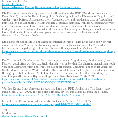
Montag, 27. Juli 2026
Mechthild Eissing
Gesundheitswesen
Pharma
Kommentatorisches
Recht und Gesetz
Die Pharmazeutische Zeitung redet von Einflussnahme, das RND (Redaktionsnetzwerk
Deutschland) nimmt die Bezeichnung „Lex Fischer“ gleich in die Überschrift. Es geht – mal
wieder – ums Kiffen. Unausgesprochen. Ausgesprochen geht es darum, dass in Apotheken
keine Blüten des Cannabis verkauft werden. Jetzt muss nämlich, weil der Gesetzentwurf vor
der Abstimmung schnell noch mal geändert worden war, Cannabis als zugelassenes
Fertigarzneimittel verabreicht werden, das einen sechsmonatigen Therapieversuch vorweisen
kann. Und ja, das können die wenigsten. Vertanical kann das. Ihr Gründer und
Gesellschafter: Clemens Fischer.
Die Nachricht finden Sie in der Pharmazeutischen Zeitung – allerdings ohne den Vorwurf
einer „Lex Fischer“ und ohne Namensnennungen von Pharmafirmen. Der Vorwurf der
Einflussnahme ist jedoch gleich in der Überschrift ausgesprochen, 27.07.2026.
https://www.pharmazeutische-zeitung.de/vorwurf-der-einflussnahme-bei-cannabis-regelung-
167049/
Der Text vom RND geht in der Berichterstattung weiter, fragt danach, ob eben eine „Lex
Fischer“ geschaffen worden sei. Sucht danach, wer außer dem Biopharmaunternehmen noch
von dem Gesetz profitiert und fragt, ob das Sparpotenzial überhaupt gegeben ist. Auch der
Hanfverband kommt zu Wort. Und klar: Der vermutet, dass Fischers Parteispenden auch eine
Rolle gespielt haben. Dieser Artikel lotet also die Grenzen (und ihre Überschreitungen)
deutlich gründlicher aus, liegt allerdings hinter Bezahlschranke, 26.07.2026:
https://www.rnd.de/politik/lex-fischer-foerdert-die-koalition-gezielt-einen-bestimmten-
pharmahersteller-KHSXLAET5RC35OCQVHJ5RXBN5I.html
Wer den Kölner Stadt-Anzeiger im Abo hat, kann den RND-Artikel von Tim Szent-Ivanyi
auch heute, 27.07.2026, auf der Seite 6 finden, sowohl auf Papier als auch im E-Paper.
https://epages.ksta.de/epaper/KS-20260727-20260727.2-kc?page=6
Einfacher geht’s im Pressreader über die Sächsische Zeitung, 27.07.2026:
https://www.pressreader.com/foryou?popupArticleId=281565182548670
89
Markiert in:
Gesundheitswesen
Gesundheitspolitik