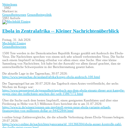
Weiterlesen
5982
Markiert in:
Gesundheitswesen
Gesundheitspolitik
5982 Aufrufe
Ebola in Zentralafrika -- Kleiner Nachrichtenüberblick
Freitag, 31. Juli 2026
Mechthild Eissing
Gesundheitswesen
1500 Tote werden in der Demokratischen Republik Kongo gezählt seit Ausbruch des Ebola-
Virus. Die Nachrichten sprechen von einem sich sehr schnell verbreitenden Virus. Die Suche
nach einem Impfstoff ist bislang offenbar vor allem eines: eine Suche. Hier eine kleine
Sammlung von Nachrichten. Ich habe bei der Auswahl vor allem darauf geachtet, dass sie
unterschiedliche Schwerpunkte in der Berichterstattung gesetzt haben.
Die aktuelle Lage in der Tagesschau, 30.07.2026:
https://www.tagesschau.de/ausland/afrika/kongo-ebola-ausbruch-100.html
Der Tagesspiegel hat am 30.07.2026 das Tagebuch eines Arztes veröffentlicht, der sechs
Wochen im Kongo war:
https://www.tagesspiegel.de/gesundheit/tagebuch-aus-dem-ebola-einsatz-dieser-arzt-kampfte-
gegen-eine-der-todlichsten-seuchen-der-welt-15867172.html
Über die Suche nach dem besten Impfstoff, einen geeigneten Kandidaten und über eine
Förderung in Höhe von 8,5 Millionen Euro berichtet die tz am 31.07.2026:
https://www.tz.de/wissen/rennen-um-impfstoff-gegen-neue-ebola-variante-erhaelt-
finanzspritze-von-millionen-dollar-zr-94422844.html
t-online bringt Zahlenvergleiche, die die schnelle Verbreitung dieses Ebola-Virusses belegen.
29.07.2026:
https://www.t-online.de/nachrichten/panorama/id_101366304/ebola-ausser-kontrolle-zahl-
der-faelle-steigt-rasant.html