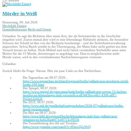
151 Aufrufe
Mörder in Weiß
Donnerstag, 09. Juli 2026
Mechthild Eissing
Gesundheitswesen
Recht und Gesetz
Unfassbar. So sagt die Richterin über einen Arzt, der als Serienmörder in die Geschichte
eingehen wird. Zuerst einmal aber wird er eine lebenslange Haftstrafe absitzen, die besondere
Schwere der Schuld ist ihm von der Richterin bescheinigt – und die Sicherheitsverwahrung
angeordnet. Sylvia Busch urteilte in der Überzeugung, der Mann habe nicht getötet aus dem
Versuch heraus zu helfen. Nicht Mitleid und nicht falsch verstandene Sterbehilfe seien seine
Motive für die 15 Morde, derentwegen er angeklagt war. Dass es möglicherweise mehr
Morde waren, wird in den verschiedensten Nachrichtenorganen vermutet.
Unfassbar.
Zurück bleibt die Frage: Warum. Hier ein paar Links zu den Nachrichten.
Die Tagesschau am 08.07.2026:
https://www.tagesschau.de/inland/regional/berlin/palliativarzt-mordserie-urteil-
berlin-100.html
Der Spiegel, 08.07.2026:
https://www.spiegel.de/panorama/justiz/berlin-palliativarzt-wegen-15-fachen-
mordes-zu-lebenslanger-haft-verurteilt-a-a83463be-e4b1-4306-af87-
91f2e132422f
Die ZEIT, 08.07.2026:
https://www.zeit.de/gesellschaft/zeitgeschehen/2026-07/palliativarzt-berlin-
mord-prozess-urteil
Die Bild am 08.07.2026:
https://www.bild.de/regional/berlin/lebenslange-haft-fuer-palliativarzt-
johannes-m-6a4e26ad0f71e0f715c3955b
Der Fernsehbeitrag des rbb auf Youtube:
https://www.youtube.com/watch?v=fOos-Q2cWrQ