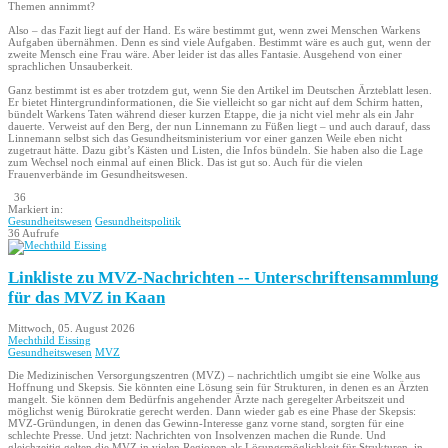
Themen annimmt?
Also – das Fazit liegt auf der Hand. Es wäre bestimmt gut, wenn zwei Menschen Warkens
Aufgaben übernähmen. Denn es sind viele Aufgaben. Bestimmt wäre es auch gut, wenn der
zweite Mensch eine Frau wäre. Aber leider ist das alles Fantasie. Ausgehend von einer
sprachlichen Unsauberkeit.
Ganz bestimmt ist es aber trotzdem gut, wenn Sie den Artikel im Deutschen Ärzteblatt lesen.
Er bietet Hintergrundinformationen, die Sie vielleicht so gar nicht auf dem Schirm hatten,
bündelt Warkens Taten während dieser kurzen Etappe, die ja nicht viel mehr als ein Jahr
dauerte. Verweist auf den Berg, der nun Linnemann zu Füßen liegt – und auch darauf, dass
Linnemann selbst sich das Gesundheitsministerium vor einer ganzen Weile eben nicht
zugetraut hätte. Dazu gibt’s Kästen und Listen, die Infos bündeln. Sie haben also die Lage
zum Wechsel noch einmal auf einen Blick. Das ist gut so. Auch für die vielen
Frauenverbände im Gesundheitswesen.
36
Markiert in:
Gesundheitswesen
Gesundheitspolitik
36 Aufrufe
Linkliste zu MVZ-Nachrichten -- Unterschriftensammlung
für das MVZ in Kaan
Mittwoch, 05. August 2026
Mechthild Eissing
Gesundheitswesen
MVZ
Die Medizinischen Versorgungszentren (MVZ) – nachrichtlich umgibt sie eine Wolke aus
Hoffnung und Skepsis. Sie könnten eine Lösung sein für Strukturen, in denen es an Ärzten
mangelt. Sie können dem Bedürfnis angehender Ärzte nach geregelter Arbeitszeit und
möglichst wenig Bürokratie gerecht werden. Dann wieder gab es eine Phase der Skepsis:
MVZ-Gründungen, in denen das Gewinn-Interesse ganz vorne stand, sorgten für eine
schlechte Presse. Und jetzt: Nachrichten von Insolvenzen machen die Runde. Und
gleichzeitig gelten die MVZ in vielen Regionen als Lösungsmöglichkeit für Strukturen, in