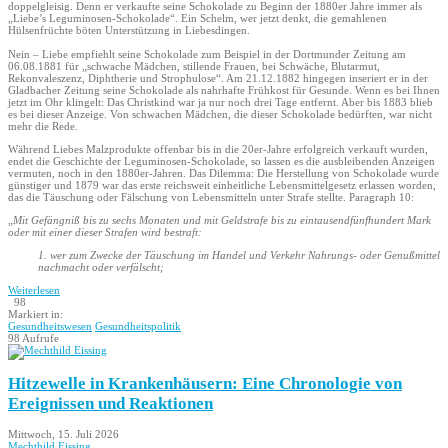
doppelgleisig. Denn er verkaufte seine Schokolade zu Beginn der 1880er Jahre immer als
„Liebe’s Leguminosen-Schokolade“. Ein Schelm, wer jetzt denkt, die gemahlenen
Hülsenfrüchte böten Unterstützung in Liebesdingen.
Nein – Liebe empfiehlt seine Schokolade zum Beispiel in der Dortmunder Zeitung am
06.08.1881 für „schwache Mädchen, stillende Frauen, bei Schwäche, Blutarmut,
Rekonvaleszenz, Diphtherie und Strophulose“. Am 21.12.1882 hingegen inseriert er in der
Gladbacher Zeitung seine Schokolade als nahrhafte Frühkost für Gesunde. Wenn es bei Ihnen
jetzt im Ohr klingelt: Das Christkind war ja nur noch drei Tage entfernt. Aber bis 1883 blieb
es bei dieser Anzeige. Von schwachen Mädchen, die dieser Schokolade bedürften, war nicht
mehr die Rede.
Während Liebes Malzprodukte offenbar bis in die 20er-Jahre erfolgreich verkauft wurden,
endet die Geschichte der Leguminosen-Schokolade, so lassen es die ausbleibenden Anzeigen
vermuten, noch in den 1880er-Jahren. Das Dilemma: Die Herstellung von Schokolade wurde
günstiger und 1879 war das erste reichsweit einheitliche Lebensmittelgesetz erlassen worden,
das die Täuschung oder Fälschung von Lebensmitteln unter Strafe stellte. Paragraph 10:
„
Mit Gefängniß bis zu sechs Monaten und mit Geldstrafe bis zu eintausendfünfhundert Mark
oder mit einer dieser Strafen wird bestraft:
1. wer zum Zwecke der Täuschung im Handel und Verkehr Nahrungs- oder Genußmittel
nachmacht oder verfälscht;
Weiterlesen
98
Markiert in:
Gesundheitswesen
Gesundheitspolitik
98 Aufrufe
Hitzewelle in Krankenhäusern: Eine Chronologie von
Ereignissen und Reaktionen
Mittwoch, 15. Juli 2026
Mechthild Eissing