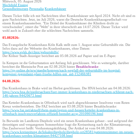
Mittwoch, 05. August 2026
Mechthild Eissing
Gesundheitswesen
Personalia
Krankenhäuser
Diesen Ticker fülle ich mit Nachrichten über Krankenhäuser seit April 2024. Nicht oft sind es
gute Nachrichten. Jetzt, im Juli 2026, warnt die Deutsche Krankenkhausgesellschaft vor
einem Krankenhaussterben. "Ein Drittel der Krankenhäuser der Kliniken droht zu
verschwinden", zitiert die "Weltt" in ihrer überschrift am 14.07.2026. Dieser Ticker wird
wohl auch in Zukunft eher die schlechten Nachrichten sammeln.
05.082026:
Das Evangelische Krankenhaus Köln Kalk stellt zum 1. August seine Geburtshilfe ein. Die
Infos dazu auf der Webseite des Krankenhauses, ohne Datum:
https://www.evkk.de/clinic/geburtshilfe/
Der Kölner Stadt-Anzeiger berichtet am 05.08.2026 auf Papier und im E-Paper.
In Kempen ist die Geburtsstation seit Anfang Juli geschlossen. Wie es weitergeht, darüber
berichtet die Rheinische Post am 02.08.2026 hinter
Bezahlschranke
:
https://rp-online.de/nrw/staedte/kempen/nach-wegfall-der-geburtshilfe-im-hospital-
kempener-jugendamt-plant-fruehe-hilfen-um_aid-152466381
04.08.2026:
Das Krankenhaus in Brake wird im Herbst geschlossen. Die HNA berichet am 04.08.2026:
https://www.hna.de/niedersachsen/fuer-immer-krankenhaus-in-niedersachsen-schliesst-nach-
146-jahren-94420672.html
Das Ketteler-Krankenhaus in Offenbach wird nach abgeschlossener Insolvenz vom Roten
Kreuz weiterbetrieben. Die FAZ berichtet am 03.08.2026 hinter Bezahlschranke:
https://www.faz.net/aktuell/rhein-main/region-und-hessen/ketteler-krankenhaus-in-
offenbach-insolvenzverfahren-offiziell-beendet-accg-201090196.html
In Borwede im Landkreis Diepholz wird ein neues Krankenhaus gebaut - und aufgrund der
derzeitigen und vergangenen Sommerhitze fragt die Kreiszeitung nach der Klimatisierung.
Das Zauberwort heißt: Verdunstungskühlung. Der Artikel ist vom 04.08.2026:
https://www.kreiszeitung.de/lokales/diepholz/diepholz-ort28581/patientenzimmer-im-neuen-
krankenhaus-werden-klimatisiert-94427108.html