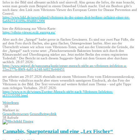
Infos in der Bild sind allesamt sachlich und sinnvoll. Also genau die Infos, die man braucht,
wenn man gerade zum Beispiel in einem Ostseebad Urlaub macht. Und ein Bonbon gibt’s
noch dazu: den Link zum Vibrionen-Viewer des European Centre for Disease Prevention and
Control.
https://www.bild.de/news/inland/vibrionen-in-der-ostsee-drei-berliner-infiziert-einer-tot-
6a68d3341ff9bc89d881209f
hier die Abkürzung zur Vibrio-Karte:
https://vibrio-viewer.ecdc.europa.eu/
Aber auch der „Spiegel“ badet gerne in flachen Gewässern. Es sind nur zwei Paar Füße, die
auf dem Foto durch flaches, also ganz flaches, Ostseegewässer laufen. Aber aus der
Überschrift wissen wir schon vom Vibrionen-Toten, und aus der Unterzeile die Gründe, die
der „Spiegel“ nach vorne setzt: „Fleischzersetzende Bakterien breiten sich durch den
Klimawandel und Überdüngung stärker aus. Jetzt meldet Berlin den ersten registrierten
Todesfall.“ Der Bericht ist nach diesem Suggestiv-Spiel mit dem Grauen aber durchaus
sachlich. 28.07.2026:
https://www.spiegel.de/panorama/justiz/ostsee-mensch-stirbt-an-vibrionen-infektion-a-
22ec277b-89f9-4a95-b248-bf023b44f451
ntv arbeitet am 29.07.2026 ebenfalls mit einem Vibrionen-Foto vom Elektronenmikroskop.
Das Vibrio vulnificus macht aber einen wesentlich samtigeren Eindruck, als das Foto der
Vibrionen in der Bild. Der Text verweist auf weitere Artikel zum Thema – und gibt Tipps
zum richtigen Verhalten. 29.07.2026:
https://www.n-tv.de/wissen/Zweiter-Mensch-stirbt-nach-Vibrionen-Infektion-
id31135590.html
Weiterlesen
58
Markiert in:
Gesundheitswesen
Gesundheitspolitik
58 Aufrufe
Cannabis, Sparpotenzial und eine „Lex Fischer“