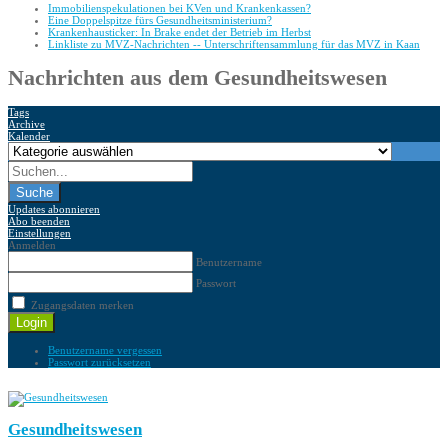
Immobilienspekulationen bei KVen und Krankenkassen?
Eine Doppelspitze fürs Gesundheitsministerium?
Krankenhausticker: In Brake endet der Betrieb im Herbst
Linkliste zu MVZ-Nachrichten -- Unterschriftensammlung für das MVZ in Kaan
Nachrichten aus dem Gesundheitswesen
Tags
Archive
Kalender
Suche
Updates abonnieren
Abo beenden
Einstellungen
Anmelden
Benutzername
Passwort
Zugangsdaten merken
Login
Benutzername vergessen
Passwort zurücksetzen
Gesundheitswesen