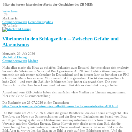
Hier ein kurzer historischer Abriss der Geschichte des ZB MED:
Weiterlesen
79
Markiert in:
Gesundheitswesen
Gesundheitspolitik
79 Aufrufe
Vibrionen in den Schlagzeilen -- Zwischen Gefahr und
Alarmismus
Mittwoch, 29. Juli 2026
Mechthild Eissing
Gesundheitswesen
Medien
Nicht allen macht die Hitze zu schaffen. Bakterien zum Beispiel. Sie vermehren sich explosiv.
So auch die Vibrionen in Salz- und Brackgewässern. Ab 20 Grad Celsius Wassertemperatur
tummeln sie sich immer zahlreicher. In Deutschland sind in diesem Jahr, so berichtet das RKI,
schon zwei Menschen an einer Vibrionen-Infektion gestorben. Das ist eine ungewöhnlich
hohe Zahl – und auch die Zahl der Infektionen liegt höher als gewöhnlich. Die gute
Nachricht: Ist die Ursache erkannt und bekannt, lässt sich so eine Infektion gut heilen.
Ausgehend vom RKI-Bericht haben sich natürlich viele Medien des Themas angenommen.
Hier eine kleine Zusammenstellung:
Die Nachricht am 29.07.2026 in der Tagesschau:
https://www.tagesschau.de/wissen/gesundheit/tote-nach-vibrionen-infektion-100.html
Die Bild nutzt am 28.07.2026 bildlich die ganze Bandbreite, die das Thema ermöglicht. Das
Titelfoto: ein Meer von Sonnenschirmen und ein Heer von Badegästen am Strand von Binz
auf Rügen. Wenig später: eine Elektronenmikroskopaufnahme von Vibrio mimicus.
Verwandt mit dem Cholera-Erreger. Dieser Hinweis steht direkt unter dem Bild, das die
Bezeichnung haarig mindestens auf einer Ebene verdient. Genauso ist unser Bild von der
Bild. Aber ja, wir wollen das Grauen im Bild ja auch auf dem Bildschirm sehen. Und die