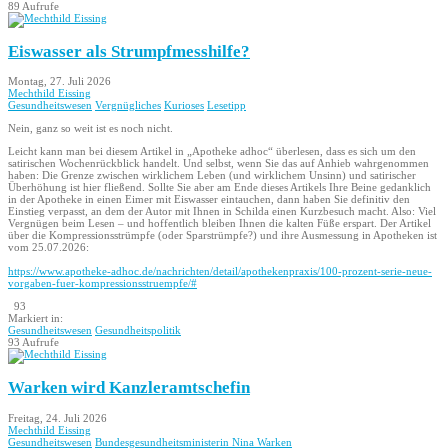
89 Aufrufe
Eiswasser als Strumpfmesshilfe?
Montag, 27. Juli 2026
Mechthild Eissing
Gesundheitswesen
Vergnügliches
Kurioses
Lesetipp
Nein, ganz so weit ist es noch nicht.
Leicht kann man bei diesem Artikel in „Apotheke adhoc“ überlesen, dass es sich um den
satirischen Wochenrückblick handelt. Und selbst, wenn Sie das auf Anhieb wahrgenommen
haben: Die Grenze zwischen wirklichem Leben (und wirklichem Unsinn) und satirischer
Überhöhung ist hier fließend. Sollte Sie aber am Ende dieses Artikels Ihre Beine gedanklich
in der Apotheke in einen Eimer mit Eiswasser eintauchen, dann haben Sie definitiv den
Einstieg verpasst, an dem der Autor mit Ihnen in Schilda einen Kurzbesuch macht. Also: Viel
Vergnügen beim Lesen – und hoffentlich bleiben Ihnen die kalten Füße erspart. Der Artikel
über die Kompressionsstrümpfe (oder Sparstrümpfe?) und ihre Ausmessung in Apotheken ist
vom 25.07.2026:
https://www.apotheke-adhoc.de/nachrichten/detail/apothekenpraxis/100-prozent-serie-neue-
vorgaben-fuer-kompressionsstruempfe/#
93
Markiert in:
Gesundheitswesen
Gesundheitspolitik
93 Aufrufe
Warken wird Kanzleramtschefin
Freitag, 24. Juli 2026
Mechthild Eissing
Gesundheitswesen
Bundesgesundheitsministerin Nina Warken