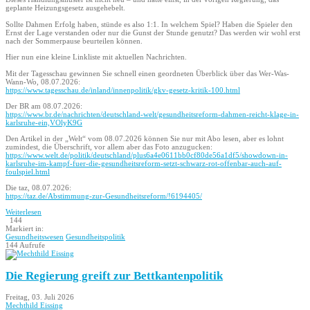
geplante Heizungsgesetz ausgehebelt.
Sollte Dahmen Erfolg haben, stünde es also 1:1. In welchem Spiel? Haben die Spieler den
Ernst der Lage verstanden oder nur die Gunst der Stunde genutzt? Das werden wir wohl erst
nach der Sommerpause beurteilen können.
Hier nun eine kleine Linkliste mit aktuellen Nachrichten.
Mit der Tagesschau gewinnen Sie schnell einen geordneten Überblick über das Wer-Was-
Wann-Wo, 08.07.2026:
https://www.tagesschau.de/inland/innenpolitik/gkv-gesetz-kritik-100.html
Der BR am 08.07.2026:
https://www.br.de/nachrichten/deutschland-welt/gesundheitsreform-dahmen-reicht-klage-in-
karlsruhe-ein,VOlyK9G
Den Artikel in der „Welt“ vom 08.07.2026 können Sie nur mit Abo lesen, aber es lohnt
zumindest, die Überschrift, vor allem aber das Foto anzugucken:
https://www.welt.de/politik/deutschland/plus6a4e0611bb0cf80de56a1df5/showdown-in-
karlsruhe-im-kampf-fuer-die-gesundheitsreform-setzt-schwarz-rot-offenbar-auch-auf-
foulspiel.html
Die taz, 08.07.2026:
https://taz.de/Abstimmung-zur-Gesundheitsreform/!6194405/
Weiterlesen
144
Markiert in:
Gesundheitswesen
Gesundheitspolitik
144 Aufrufe
Die Regierung greift zur Bettkantenpolitik
Freitag, 03. Juli 2026
Mechthild Eissing