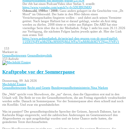
potenzproblemen-ein-moerder-wurde-257834
Der rbb hat einen Podcast/Video über Stefan S. erstellt:
https://www.youtube.com/watch?v=fv5DUBN3MJQ
Odenwald, 1980er / 2008:
Ganz anders gelagert ist die Geschichte von „Dr.
Mord“ im Odenwald. Der hatte in den 80er-Jahren einen
Versicherungsschaden fingieren wollen – und dabei auch seinen Vermieter
getötet. Nach langer Haftzeit hat er darauf geklagt, wieder als Arzt tätig
werden zu dürfen. 2008 tötete er wieder aus Habgier. Die ARD hat eine
vierteilige Serie über ihn in der Mediathek. Folge 1 steht bis zum 26.11.2026
zur Verfügung, die nächsten Folgen laufen jeweils später ab. Hier der Link
zum ersten Teil:
https://www.ardmediathek.de/serie/auf-den-spuren-von-dr-mord/staffel-
1/ZDI1NjJlYmMtZDkzMS00NjMzLWFmYmMtMzlhM2Y2NjgxYWFi/1
153
Markiert in:
Gesundheitswesen
Gesundheitspolitik
153 Aufrufe
Kraftprobe vor der Sommerpause
Donnerstag, 09. Juli 2026
Mechthild Eissing
Gesundheitswesen
Recht und Gesetz
Bundesgesundheitsministerin Nina Warken
Die „Welt“ spricht vom Showdown, die „taz“ davon, dass die Opposition erst mal in den
Urlaub will. Die Rede ist von der Gesundheitsreform, die am Freitag eigentlich verabschiedet
werden sollte. Danach ist Sommerpause. Vor der Sommerpause aber eben schnell mal noch
ein Konflikt. Und zwar ein grundsätzlicher.
Was ist passiert? Der gesundheitspolitische Sprecher der Grünen, Janosch Dahmen, hat in
Karlsruhe Klage eingereicht, weil die zahlreichen Änderungen im Gesetzesentwurf den
Abgeordneten zu spät ausgehändigt wurden und sie keine Chance mehr hatten, die
geänderten Texte durchzuarbeiten.
Dieses Handlungsmuster ist nicht neu – und hatte einst, in der vorigen Regierung, das