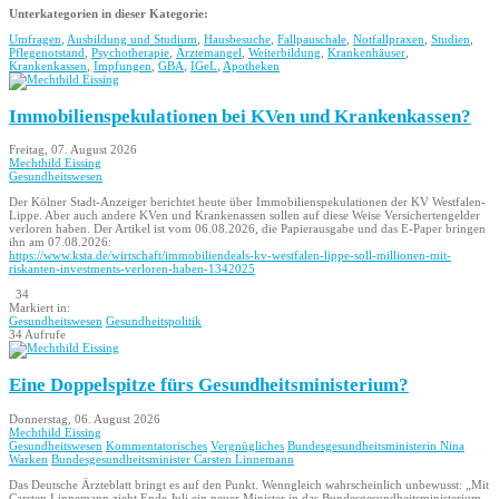
Unterkategorien in dieser Kategorie:
Umfragen
,
Ausbildung und Studium
,
Hausbesuche
,
Fallpauschale
,
Notfallpraxen
,
Studien
,
Pflegenotstand
,
Psychotherapie
,
Ärztemangel
,
Weiterbildung
,
Krankenhäuser
,
Krankenkassen
,
Impfungen
,
GBA
,
IGeL
,
Apotheken
Immobilienspekulationen bei KVen und Krankenkassen?
Freitag, 07. August 2026
Mechthild Eissing
Gesundheitswesen
Der Kölner Stadt-Anzeiger berichtet heute über Immobilienspekulationen der KV Westfalen-
Lippe. Aber auch andere KVen und Krankenassen sollen auf diese Weise Versichertengelder
verloren haben. Der Artikel ist vom 06.08.2026, die Papierausgabe und das E-Paper bringen
ihn am 07.08.2026:
https://www.ksta.de/wirtschaft/immobiliendeals-kv-westfalen-lippe-soll-millionen-mit-
riskanten-investments-verloren-haben-1342025
34
Markiert in:
Gesundheitswesen
Gesundheitspolitik
34 Aufrufe
Eine Doppelspitze fürs Gesundheitsministerium?
Donnerstag, 06. August 2026
Mechthild Eissing
Gesundheitswesen
Kommentatorisches
Vergnügliches
Bundesgesundheitsministerin Nina
Warken
Bundesgesundheitsminister Carsten Linnemann
Das Deutsche Ärzteblatt bringt es auf den Punkt. Wenngleich wahrscheinlich unbewusst: „Mit
Carsten Linnemann zieht Ende Juli ein neuer Minister in das Bundesgesundheitsministerium