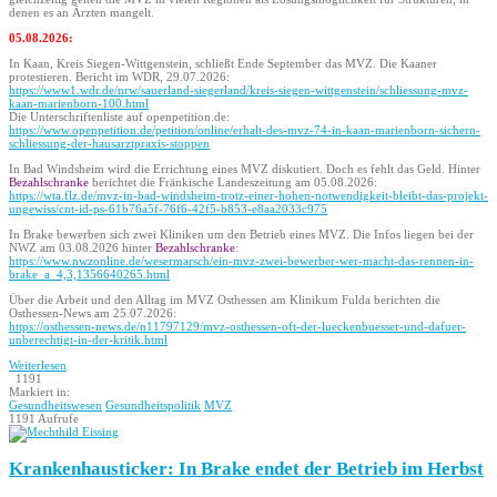
denen es an Ärzten mangelt.
05.08.2026:
In Kaan, Kreis Siegen-Wittgenstein, schließt Ende September das MVZ. Die Kaaner
protestieren. Bericht im WDR, 29.07.2026:
https://www1.wdr.de/nrw/sauerland-siegerland/kreis-siegen-wittgenstein/schliessung-mvz-
kaan-marienborn-100.html
Die Unterschriftenliste auf openpetition.de:
https://www.openpetition.de/petition/online/erhalt-des-mvz-74-in-kaan-marienborn-sichern-
schliessung-der-hausarztpraxis-stoppen
In Bad Windsheim wird die Errichtung eines MVZ diskutiert. Doch es fehlt das Geld. Hinter
Bezahlschranke
berichtet die Fränkische Landeszeitung am 05.08.2026:
https://wta.flz.de/mvz-in-bad-windsheim-trotz-einer-hohen-notwendigkeit-bleibt-das-projekt-
ungewiss/cnt-id-ps-61b76a5f-76f6-42f5-b853-e8aa2033c975
In Brake bewerben sich zwei Kliniken um den Betrieb eines MVZ. Die Infos liegen bei der
NWZ am 03.08.2026 hinter
Bezahlschranke
:
https://www.nwzonline.de/wesermarsch/ein-mvz-zwei-bewerber-wer-macht-das-rennen-in-
brake_a_4,3,1356640265.html
Über die Arbeit und den Alltag im MVZ Osthessen am Klinikum Fulda berichten die
Osthessen-News am 25.07.2026:
https://osthessen-news.de/n11797129/mvz-osthessen-oft-der-lueckenbuesser-und-dafuer-
unberechtigt-in-der-kritik.html
Weiterlesen
1191
Markiert in:
Gesundheitswesen
Gesundheitspolitik
MVZ
1191 Aufrufe
Krankenhausticker: In Brake endet der Betrieb im Herbst