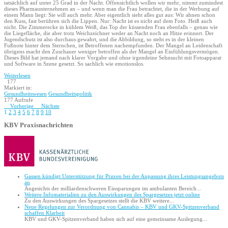
tatsächlich auf unter 25 Grad in der Nacht. Offensichtlich wollen wir mehr, nimmt zumindest
dieses Pharmaunternehmen an – und wenn man die Frau betrachtet, die in der Werbung auf
einem Mann liegt: Sie will auch mehr. Aber eigentlich sieht alles gut aus: Wir ahnen schon
den Kuss, fast berühren sich die Lippen. Nur: Nacht ist es nicht auf dem Foto. Heiß auch
nicht. Die Zimmerecke in kühlem Weiß, das Top der küssenden Frau ebenfalls – genau wie
die Liegefläche, die aber trotz Weichzeichner weder an Nacht noch an Hitze erinnert. Der
Jugendschutz ist also durchaus gewahrt, und die Abbildung, so steht es in der kleinen
Fußnote hinter dem Sternchen, ist Betroffenen nachempfunden. Der Mangel an Leidenschaft
übrigens macht den Zuschauer weniger betroffen als der Mangel an Einfühlungsvermögen.
Dieses Bild hat jemand nach klarer Vorgabe und ohne irgendeine Sehnsucht mit Fotoapparat
und Software in Szene gesetzt. So sachlich wie emotionslos.
Weiterlesen
177
Markiert in:
Gesundheitswesen
Gesundheitspolitik
177 Aufrufe
Vorherige
Nächste
1
2
3
4
5
6
7
8
9
10
KBV Praxisnachrichten
Gassen kündigt Unterstützung für Praxen bei der Anpassung ihres Leistungsangebots
an
Angesichts der milliardenschweren Einsparungen im ambulanten Bereich...
Weitere Infomaterialien zu den Auswirkungen des Spargesetzes jetzt online
Zu den Auswirkungen des Spargesetzes stellt die KBV weitere...
Neue Regelungen zur Verordnung von Cannabis – KBV und GKV-Spitzenverband
schaffen Klarheit
KBV und GKV-Spitzenverband haben sich auf eine gemeinsame Auslegung...