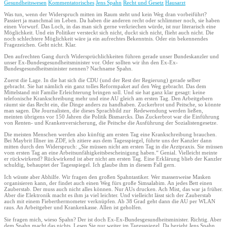
Gesundheitswesen
Kommentatorisches
Jens Spahn
Recht und Gesetz
Hausarzt
Was tun, wenn der Widerspruch mitten im Raum steht und kein Weg dran vorbeiführt?
Passiert ja manchmal im Leben. Da haben die anderen recht oder schlimmer noch, sie haben
einen Vorwurf. Das Loch, in das man sich gerne verkriechen würde, ist nur literarisch eine
Möglichkeit. Und ein Politiker versteckt sich nicht, duckt sich nicht, flieht auch nicht. Die
noch schlechtere Möglichkeit wäre ja ein aufrechtes Bekenntnis. Oder ein bekennendes
Fragezeichen. Geht nicht. Klar.
Den aufrechten Gang durch Widersprüchlichkeiten führen gerade unser Bundeskanzler und
unser Ex-Bundesgesundheitsminister vor. Oder sollten wir ihn den Ex-Ex-
Bundesgesundheitsminister nennen? Nachname Spahn.
Zuerst die Lage. In die hat sich die CDU (und der Rest der Regierung) gerade selber
gebracht. Sie hat nämlich ein ganz tolles Reformpaket auf den Weg gebracht. Das dem
Mittelstand mit Familie Erleichterung bringen soll. Und sie hat ganz klar gesagt: keine
telefonische Krankschreibung mehr und eine AU gleich am ersten Tag. Den Arbeitgebern
räumt sie das Recht ein, die Dinge anders zu handhaben. Zuckerbrot und Peitsche, so könnte
man sagen. Die Journalisten, die dieses Sprachbild zur Redewendung werden ließen,
meinten übrigens vor 150 Jahren die Politik Bismarcks. Das Zuckerbrot war die Einführung
von Renten- und Krankenversicherung, die Peitsche die Ausführung der Sozialistengesetze.
Die meisten Menschen werden also künftig am ersten Tag eine Krankschreibung brauchen.
Bei Maybrit Illner im ZDF, ich zitiere aus dem Tagesspiegel, führte uns der Kanzler dann
mitten durch den Widerspruch: „Sie müssen nicht am ersten Tag in die Arztpraxis. Sie müssen
vom ersten Tag an eine Arbeitsunfähigkeitsbescheinigung haben.“ Genial. Vielleicht meinte
er rückwirkend? Rückwirkend ist aber nicht am ersten Tag. Eine Erklärung blieb der Kanzler
schuldig, behauptet der Tagesspiegel. Ich glaube ihm in diesem Fall gern.
Ich wüsste aber Abhilfe. Wir fragen den großen Spahntastiker. Wer massenweise Masken
organisieren kann, der findet auch einen Weg fürs große Simsalabim. An jedes Bett einen
Zauberstab. Der muss auch nicht alles können. Nur AUs drucken. Ach Mist, das war ja früher.
Aber die Elektronik macht es ihm ja viel leichter. Und vielleicht lässt sich der Zauberstab
auch mit einem Fieberthermometer verknüpfen. Ab 38 Grad geht dann die AU per WLAN
raus. An Arbeitgeber und Krankenkasse. Allen ist geholfen.
Sie fragen mich, wieso Spahn? Der ist doch Ex-Ex-Bundesgesundheitsminister. Richtig. Aber
dem Spahn macht das nichts. Lesen Sie nur weiter im Tagesspiegel. Da bezieht Jens Spahn