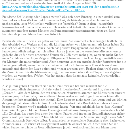
ein“, beginnt Rebecca Beerheide ihren Artikel in der Ausgabe 16/2026.
https://www.aerzteblatt.de/archiv/neuer-gesundheitsminister-start-auf-der-dauerbaustelle-
gesundheitswesen-3be7691c-7ac2-4ebd-a056-3579c31020c7
Freudsche Fehlleistung oder Lapsus mentis? Was sich beim Einstieg in einen Artikel zum
Wechsel zwischen Warken und Linnemann liest, als hätte da jemand nicht sauber
nachgedacht, ist in Wirklichkeit vielleicht ein Vorschlag? Denn in dem – tatsächlich
lesenswerten – Artikel wird eines klar: Da wartet viel Arbeit. Und wenn Carsten Linnemann
zusammen mit dem neuen Minister ins Bundesgesundheitsministerium einzöge, dann
könnten da ja zwei Menschen diese Arbeit tun.
Beerheide listet auf, was alles getan werden muss. Sie kümmert sich sozusagen textlich um
den Abschied von Warken und um die künftige Arbeit von Linnemann. Als Leser haben Sie
also schnell alles auf einen Blick. Auch das positive Engagement, das Warken in die
Frauengesundheit gelegt hat. Ich selbst hätte da ja eher an die kostenlose Mitversicherung
gedacht, die es für nicht arbeitende Frauen ab 2028 nicht mehr gibt, wenn sie nicht Kinder
unter 12 Jahren oder Angehörige ab Pflegegrad 2 betreuen. Das Gleiche gilt natürlich auch
für Männer, die mitversichert sind. Aber bestimmt ist es ein entscheidender Fortschritt für die
Frauengesundheit, wenn die nicht arbeitende und nicht betreuende Frau sich aus dieser
gesundheitsbelastenden Lage befreit und wieder arbeiten geht. Realiter dann wohl auch, um
die Zusatzkosten für die Mitversicherung, die nun vom Gehalt ihres Ehepartners abgehen
würden, zu vermeiden. (Wobei: Wer hat gesagt, dass da zuhause keinerlei Arbeit erledigt
werden müsste).
Also ja: Wir geben Frau Beerheide recht. Frau Warken hat sich markant für die
Frauengesundheit eingesetzt. Und sie weist in Beerheides Artikel darauf hin, dass sie mit
„Carsten“ – also dem Mann, der mit dem neuen Minister zusammen ins Ministerium einzieht
– schon gesprochen habe, dass er dieses Thema weiter voranbringe. Hier schwächelt die
Autorin textlich tatsächlich noch einmal. Dem Leser ist nicht ganz klar, wann und wo Warken
das gesagt hat. Vermutlich in ihrer Abschiedsrede, dort hatte Beerheide mit dem Zitieren
begonnen. Danach wird’s textlich nochmal haarig. Wir sind inhaltlich dabei, dass „Carsten“
(und sein Doppel-Ich) das Thema Frauengesundheit voranbringen wird. Beerheide schreibt:
„Ein Zeichen, das besonders unter den vielen Frauenverbänden im Gesundheitswesen sicher
positiv wahrgenommen wird.“ Jetzt bleibt dem Leser nur das Stutzen. Wer sagt diesen Satz?
Grammatikalisch Beerheide selbst. Journalistisch ist eine solche Bemerkung eher Sache eines
Kommentares. Realistisch ist es sogar nicht wirklich wahrscheinlich. Oder sehen Sie die
vielen Frauenverbände im Gesundheitswesen jubeln, weil sich endlich ein Mann ihrer