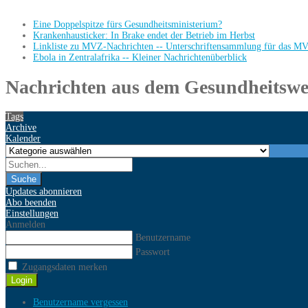
Eine Doppelspitze fürs Gesundheitsministerium?
Krankenhausticker: In Brake endet der Betrieb im Herbst
Linkliste zu MVZ-Nachrichten -- Unterschriftensammlung für das M
Ebola in Zentralafrika -- Kleiner Nachrichtenüberblick
Nachrichten aus dem Gesundheitswe
Tags
Archive
Kalender
Suche
Updates abonnieren
Abo beenden
Einstellungen
Anmelden
Benutzername
Passwort
Zugangsdaten merken
Login
Benutzername vergessen