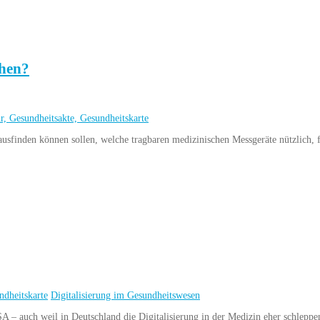
uhen?
ur, Gesundheitsakte, Gesundheitskarte
sfinden können sollen, welche tragbaren medizinischen Messgeräte nützlich, f
ndheitskarte
Digitalisierung im Gesundheitswesen
 – auch weil in Deutschland die Digitalisierung in der Medizin eher schlepp