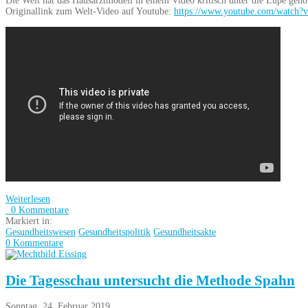
Die Welt hat das Hausarztmodell in einem Video kritisch unter die Lupe ge
Originallink zum Welt-Video auf Youtube:
https://www.youtube.com/watch?
Weiterlesen
0 Kommentare
Markiert in:
Gesundheitswesen
Gesundheitspolitik
Gesundheitsakte
0 Kommentare
Die Tagesschau untersucht die Methode Spahn
Sonntag, 24. Februar 2019