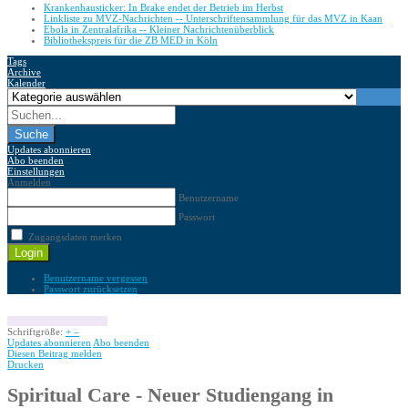
Krankenhausticker: In Brake endet der Betrieb im Herbst
Linkliste zu MVZ-Nachrichten -- Unterschriftensammlung für das MVZ in Kaan
Ebola in Zentralafrika -- Kleiner Nachrichtenüberblick
Bibliothekspreis für die ZB MED in Köln
Tags
Archive
Kalender
Suche
Updates abonnieren
Abo beenden
Einstellungen
Anmelden
Benutzername
Passwort
Zugangsdaten merken
Login
Benutzername vergessen
Passwort zurücksetzen
Schriftgröße:
+
–
Updates abonnieren
Abo beenden
Diesen Beitrag melden
Drucken
Spiritual Care - Neuer Studiengang in