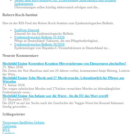
funktionieren
Überweisungen sollen künftig elektronisch erfolgen und die...
Robert-Koch-Institut
Dies ist der RSS Feed des Robert Koch-Instituts zum Epidemiologisches Bulletin.
EndNote-Zitierstil
Zitierstil für das Epidemiologische Bulletin
Epidemio­logisches Bulletin 31/2026
Pflege in Deutschland: Faktoren, die mit Pflegebedürftigkeit...
Epidemio­logisches Bulletin 30/2026
Epidemiologie von Hepatitis-C-Virusinfektionen in Deutschland im...
Neueste Kommentare
Mechthild Eissing
Kostenlose Kranken-Mitversicherung von Ehepartnern abschaffen?
25. März 2026
Die Zeiten der Nur-Hausfrau sind seit 20 Jahren vorbei, kommentiert Antje Höning, Leiterin
der Wirts...
Mechthild Eissing
Zehn Morde und 27 Mordversuche: Lebenslänglich für Pfleger aus
Würselen
23. Januar 2026
Der wegen zehnfachen Mordes und 27fachen versuchten Mordes zu lebenslänglicher
Freiheitsstrafe verur...
Mechthild Eissing
Am Anfang war die Wurst - bis die EU das Wort ergriff
23. Dezember 2025
Die ZEIT ist auf der Suche nach der Geschichte der Veggie-Wurst bei Konrad Adenauer
fündig geworden....
Schlagwörter
Versorgung ländlicher Gebiete
Umfragen
MVZ
Landarzt