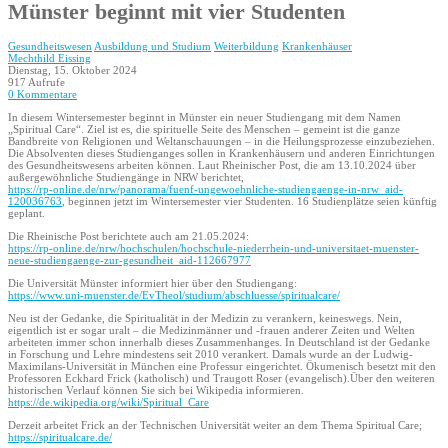
Münster beginnt mit vier Studenten
Gesundheitswesen
Ausbildung und Studium
Weiterbildung
Krankenhäuser
Mechthild Eissing
Dienstag, 15. Oktober 2024
917 Aufrufe
0 Kommentare
In diesem Wintersemester beginnt in Münster ein neuer Studiengang mit dem Namen
„Spiritual Care“. Ziel ist es, die spirituelle Seite des Menschen – gemeint ist die ganze
Bandbreite von Religionen und Weltanschauungen – in die Heilungsprozesse einzubeziehen.
Die Absolventen dieses Studienganges sollen in Krankenhäusern und anderen Einrichtungen
des Gesundheitswesens arbeiten können. Laut Rheinischer Post, die am 13.10.2024 über
außergewöhnliche Studiengänge in NRW berichtet,
https://rp-online.de/nrw/panorama/fuenf-ungewoehnliche-studiengaenge-in-nrw_aid-
120036763
, beginnen jetzt im Wintersemester vier Studenten. 16 Studienplätze seien künftig
geplant.
Die Rheinische Post berichtete auch am 21.05.2024:
https://rp-online.de/nrw/hochschulen/hochschule-niederrhein-und-universitaet-muenster-
neue-studiengaenge-zur-gesundheit_aid-112667977
Die Universität Münster informiert hier über den Studiengang:
https://www.uni-muenster.de/EvTheol/studium/abschluesse/spiritualcare/
Neu ist der Gedanke, die Spiritualität in der Medizin zu verankern, keineswegs. Nein,
eigentlich ist er sogar uralt – die Medizinmänner und -frauen anderer Zeiten und Welten
arbeiteten immer schon innerhalb dieses Zusammenhanges. In Deutschland ist der Gedanke
in Forschung und Lehre mindestens seit 2010 verankert. Damals wurde an der Ludwig-
Maximilans-Universität in München eine Professur eingerichtet. Ökumenisch besetzt mit den
Professoren Eckhard Frick (katholisch) und Traugott Roser (evangelisch).Über den weiteren
historischen Verlauf können Sie sich bei Wikipedia informieren.
https://de.wikipedia.org/wiki/Spiritual_Care
Derzeit arbeitet Frick an der Technischen Universität weiter an dem Thema Spiritual Care;
https://spiritualcare.de/