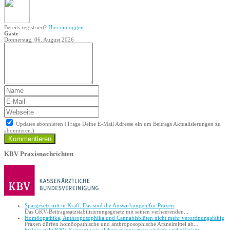
Bereits registriert?
Hier einloggen
Gäste
Donnerstag, 06. August 2026
Updates abonnieren (Trage Deine E-Mail Adresse ein um Beitrags Aktualisierungen zu
abonnieren.)
Kommentieren
KBV Praxisnachrichten
Spargesetz tritt in Kraft: Das sind die Auswirkungen für Praxen
Das GKV-Beitragssatzstabilisierungsgesetz mit seinen verheerenden...
Homöopathika, Anthroposophika und Cannabisblüten nicht mehr verordnungsfähig
Praxen dürfen homöopathische und anthroposophische Arzneimittel ab...
Steiner stellt KBV-Konzept vor: eÜberweisung muss einfach und effizient