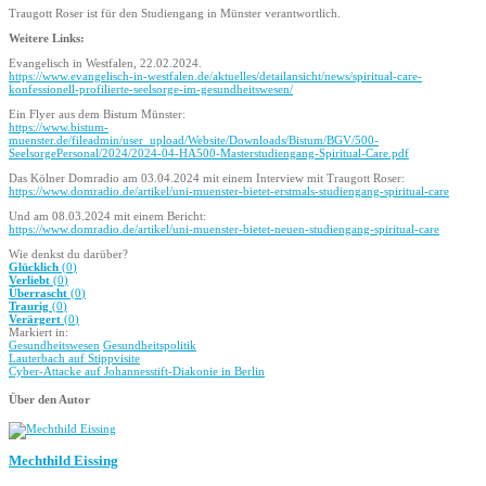
Traugott Roser ist für den Studiengang in Münster verantwortlich.
Weitere Links:
Evangelisch in Westfalen, 22.02.2024.
https://www.evangelisch-in-westfalen.de/aktuelles/detailansicht/news/spiritual-care-
konfessionell-profilierte-seelsorge-im-gesundheitswesen/
Ein Flyer aus dem Bistum Münster:
https://www.bistum-
muenster.de/fileadmin/user_upload/Website/Downloads/Bistum/BGV/500-
SeelsorgePersonal/2024/2024-04-HA500-Masterstudiengang-Spiritual-Care.pdf
Das Kölner Domradio am 03.04.2024 mit einem Interview mit Traugott Roser:
https://www.domradio.de/artikel/uni-muenster-bietet-erstmals-studiengang-spiritual-care
Und am 08.03.2024 mit einem Bericht:
https://www.domradio.de/artikel/uni-muenster-bietet-neuen-studiengang-spiritual-care
Wie denkst du darüber?
Glücklich
(
0
)
Verliebt
(
0
)
Überrascht
(
0
)
Traurig
(
0
)
Verärgert
(
0
)
Markiert in:
Gesundheitswesen
Gesundheitspolitik
Lauterbach auf Stippvisite
Cyber-Attacke auf Johannesstift-Diakonie in Berlin
Über den Autor
Mechthild Eissing