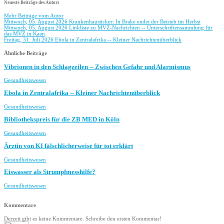
Neueste Beiträge des Autors
Mehr Beiträge vom Autor
Mittwoch, 05. August 2026
Krankenhausticker: In Brake endet der Betrieb im Herbst
Mittwoch, 05. August 2026
Linkliste zu MVZ-Nachrichten -- Unterschriftensammlung für
das MVZ in Kaan
Freitag, 31. Juli 2026
Ebola in Zentralafrika -- Kleiner Nachrichtenüberblick
Ähnliche Beiträge
Vibrionen in den Schlagzeilen -- Zwischen Gefahr und Alarmismus
Gesundheitswesen
Ebola in Zentralafrika -- Kleiner Nachrichtenüberblick
Gesundheitswesen
Bibliothekspreis für die ZB MED in Köln
Gesundheitswesen
Ärztin von KI fälschlicherweise für tot erklärt
Gesundheitswesen
Eiswasser als Strumpfmesshilfe?
Gesundheitswesen
Kommentare
Derzeit gibt es keine Kommentare. Schreibe den ersten Kommentar!