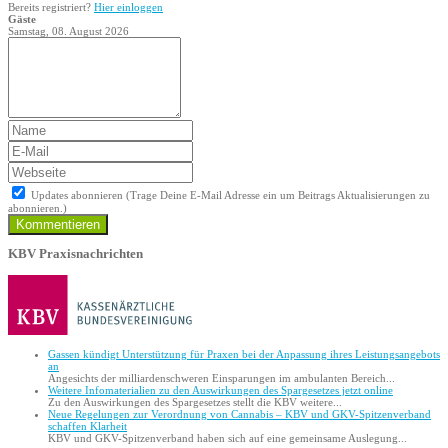
Bereits registriert?
Hier einloggen
Gäste
Samstag, 08. August 2026
Updates abonnieren (Trage Deine E-Mail Adresse ein um Beitrags Aktualisierungen zu
abonnieren.)
Kommentieren
KBV Praxisnachrichten
Gassen kündigt Unterstützung für Praxen bei der Anpassung ihres Leistungsangebots
an
Angesichts der milliardenschweren Einsparungen im ambulanten Bereich...
Weitere Infomaterialien zu den Auswirkungen des Spargesetzes jetzt online
Zu den Auswirkungen des Spargesetzes stellt die KBV weitere...
Neue Regelungen zur Verordnung von Cannabis – KBV und GKV-Spitzenverband
schaffen Klarheit
KBV und GKV-Spitzenverband haben sich auf eine gemeinsame Auslegung...