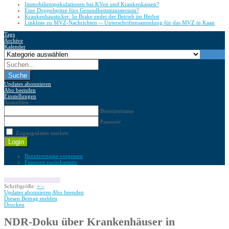
Immobilienspekulationen bei KVen und Krankenkassen?
Eine Doppelspitze fürs Gesundheitsministerium?
Krankenhausticker: In Brake endet der Betrieb im Herbst
Linkliste zu MVZ-Nachrichten -- Unterschriftensammlung für das MVZ in Kaan
Tags
Archive
Kalender
Suche
Updates abonnieren
Abo beenden
Einstellungen
Anmelden
Benutzername
Passwort
Zugangsdaten merken
Login
Benutzername vergessen
Passwort zurücksetzen
Schriftgröße:
+
–
Updates abonnieren
Abo beenden
Diesen Beitrag melden
Drucken
NDR-Doku über Krankenhäuser in