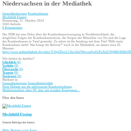
Niedersachsen in der Mediathek
Gesundheitswesen
Krankenhäuser
Mechthild Eissing
Donnerstag, 31. Oktober 2024
1045 Aufrufe
0 Kommentare
Der NDR hat eine Doku über die Krankenhausversorgung in Norddeutschland, die
möglichen Folgen der Krankenhausreform, die Sorgen der Menschen vor Ort und die Lage
des Krankenhauses in Varel gesendet. Zu sehen ist die Sendung mit dem Titel "Hilfe mein
Krankenhaus stirbt! Was bringt die Reform?" noch in der Mediathek, sie dauert etwa 45
Minuten:
https://www.ardmediathek.de/video/Y3JpZDovL25kci5kZS9wcm9wbGFuXzE5NjM0ODM
Wie denkst du darüber?
Glücklich
(
0
)
Verliebt
(
0
)
Überrascht
(
0
)
Traurig
(
0
)
Verärgert
(
0
)
Markiert in:
Gesundheitswesen
Gesundheitspolitik
Neue Debatte um die telefonische Krankschreibung
Medizinstudium ohne NC aber mit sozialen Kompetenz...
Über den Autor
Mechthild Eissing
Neueste Beiträge des Autors
Mehr Beiträge vom Autor