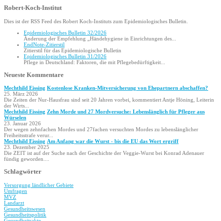
Robert-Koch-Institut
Dies ist der RSS Feed des Robert Koch-Instituts zum Epidemiologisches Bulletin.
Epidemio­logisches Bulletin 32/2026
Änderung der Empfehlung „Hände­hygiene in Einrichtungen des...
EndNote-Zitierstil
Zitierstil für das Epidemiologische Bulletin
Epidemio­logisches Bulletin 31/2026
Pflege in Deutschland: Faktoren, die mit Pflegebedürftigkeit...
Neueste Kommentare
Mechthild Eissing
Kostenlose Kranken-Mitversicherung von Ehepartnern abschaffen?
25. März 2026
Die Zeiten der Nur-Hausfrau sind seit 20 Jahren vorbei, kommentiert Antje Höning, Leiterin
der Wirts...
Mechthild Eissing
Zehn Morde und 27 Mordversuche: Lebenslänglich für Pfleger aus
Würselen
23. Januar 2026
Der wegen zehnfachen Mordes und 27fachen versuchten Mordes zu lebenslänglicher
Freiheitsstrafe verur...
Mechthild Eissing
Am Anfang war die Wurst - bis die EU das Wort ergriff
23. Dezember 2025
Die ZEIT ist auf der Suche nach der Geschichte der Veggie-Wurst bei Konrad Adenauer
fündig geworden....
Schlagwörter
Versorgung ländlicher Gebiete
Umfragen
MVZ
Landarzt
Gesundheitswesen
Gesundheitspolitik
Gesundheitsakte