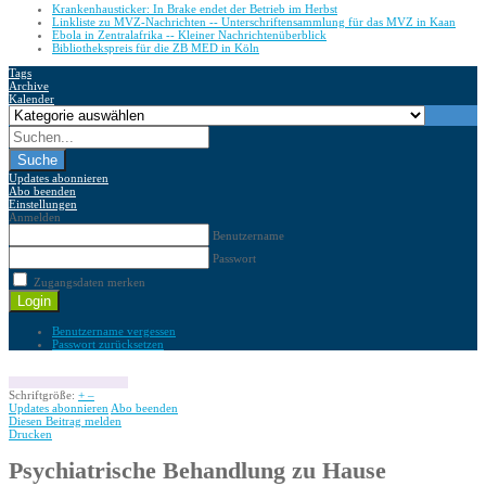
Krankenhausticker: In Brake endet der Betrieb im Herbst
Linkliste zu MVZ-Nachrichten -- Unterschriftensammlung für das MVZ in Kaan
Ebola in Zentralafrika -- Kleiner Nachrichtenüberblick
Bibliothekspreis für die ZB MED in Köln
Tags
Archive
Kalender
Suche
Updates abonnieren
Abo beenden
Einstellungen
Anmelden
Benutzername
Passwort
Zugangsdaten merken
Login
Benutzername vergessen
Passwort zurücksetzen
Schriftgröße:
+
–
Updates abonnieren
Abo beenden
Diesen Beitrag melden
Drucken
Psychiatrische Behandlung zu Hause