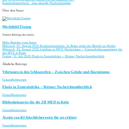
Krankenhausreform - eine aktuelle Nachrichtenliste
Über den Autor
Mechthild Eissing
Neueste Beiträge des Autors
Mehr Beiträge vom Autor
Mittwoch, 05. August 2026
Krankenhausticker: In Brake endet der Betrieb im Herbst
Mittwoch, 05. August 2026
Linkliste zu MVZ-Nachrichten -- Unterschriftensammlung für
das MVZ in Kaan
Freitag, 31. Juli 2026
Ebola in Zentralafrika -- Kleiner Nachrichtenüberblick
Ähnliche Beiträge
Vibrionen in den Schlagzeilen -- Zwischen Gefahr und Alarmismus
Gesundheitswesen
Ebola in Zentralafrika -- Kleiner Nachrichtenüberblick
Gesundheitswesen
Bibliothekspreis für die ZB MED in Köln
Gesundheitswesen
Ärztin von KI fälschlicherweise für tot erklärt
Gesundheitswesen