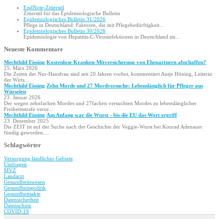
EndNote-Zitierstil
Zitierstil für das Epidemiologische Bulletin
Epidemio­logisches Bulletin 31/2026
Pflege in Deutschland: Faktoren, die mit Pflegebedürftigkeit...
Epidemio­logisches Bulletin 30/2026
Epidemiologie von Hepatitis-C-Virusinfektionen in Deutschland im...
Neueste Kommentare
Mechthild Eissing
Kostenlose Kranken-Mitversicherung von Ehepartnern abschaffen?
25. März 2026
Die Zeiten der Nur-Hausfrau sind seit 20 Jahren vorbei, kommentiert Antje Höning, Leiterin
der Wirts...
Mechthild Eissing
Zehn Morde und 27 Mordversuche: Lebenslänglich für Pfleger aus
Würselen
23. Januar 2026
Der wegen zehnfachen Mordes und 27fachen versuchten Mordes zu lebenslänglicher
Freiheitsstrafe verur...
Mechthild Eissing
Am Anfang war die Wurst - bis die EU das Wort ergriff
23. Dezember 2025
Die ZEIT ist auf der Suche nach der Geschichte der Veggie-Wurst bei Konrad Adenauer
fündig geworden....
Schlagwörter
Versorgung ländlicher Gebiete
Umfragen
MVZ
Landarzt
Gesundheitswesen
Gesundheitspolitik
Gesundheitsakte
Datensicherheit
Datenschutz
COVID-19