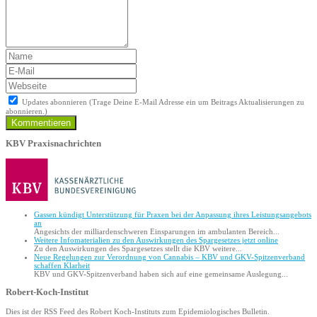
Updates abonnieren (Trage Deine E-Mail Adresse ein um Beitrags Aktualisierungen zu
abonnieren.)
Kommentieren
KBV Praxisnachrichten
Gassen kündigt Unterstützung für Praxen bei der Anpassung ihres Leistungsangebots
an
Angesichts der milliardenschweren Einsparungen im ambulanten Bereich...
Weitere Infomaterialien zu den Auswirkungen des Spargesetzes jetzt online
Zu den Auswirkungen des Spargesetzes stellt die KBV weitere...
Neue Regelungen zur Verordnung von Cannabis – KBV und GKV-Spitzenverband
schaffen Klarheit
KBV und GKV-Spitzenverband haben sich auf eine gemeinsame Auslegung...
Robert-Koch-Institut
Dies ist der RSS Feed des Robert Koch-Instituts zum Epidemiologisches Bulletin.