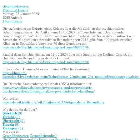
Gesundheitswesen
Mechthild Eissing
Montag, 27. Januar 2025
1065 Aufrufe
1 Kommentar
Die taz berichtet am Beispiel eines Kölners über die Möglichkeit der psychiatrischen
Behandlung zuhause. Der Artikel vom 12.05.2024 ist überschrieben: „Das fahrende
Behandlungszimmer“. Autor Aaron Wörz macht im Laufe seines Textes darauf aufmerksam,
dass es die Möglichkeit einer solchen Behandlung seit 2018 gibt. Von 400 psychiatrischen
Kliniken in Deutschland böten nur 70 diese Betreuung an.
https://taz.de/Psychiatrische-Betreuung-zu-Hause/!6008370/
Parallel dazu berichtet die taz am 11.05.2024 über eine Studie an der Berliner Charité, die
Qualität diese Behandlung in den Blick nimmt:
https://taz.de/Psychiatrische-Betreuung-zu-Hause/!6008378/
Infos zu dem Thema gibt es auch beim LVR-Klinikverbund:
https://klinikum-
duesseldorf.lvr.de/de/nav_main/fachgebiete/z_2/ambulant_2/ia_poliklinik/stationsaequivalen
Die Deutsche Krankenhausgesellschaft (DKG) informiert hier:
https://www.dkgev.de/themen/versorgung-struktur/psychiatrie-
psychosomatik/stationsaequivalente-psychiatrische-behandlung/
Wikipedia:
https://de.wikipedia.org/wiki/Stations%C3%A4quivalente_Behandlung
Wie denkst du darüber?
Glücklich
(
0
)
Verliebt
(
0
)
Überrascht
(
0
)
Traurig
(
0
)
Verärgert
(
0
)
Markiert in:
Gesundheitswesen
Gesundheitspolitik
Die Vogelgrippe und die Furcht vor der nächsten Pa...