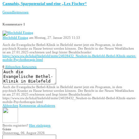
Cannabis, Sparpotenzial und eine „Lex Fischer“
Gesundheitswesen
Kommentare
1
Mechthild Eissing
am Montag, 27. Januar 2025 11:53
Auch die Evangelische Bethel-Klinik in Bielefeld startet jetzt ein Programm, in dem
psychisch Kranke zu Hause betreut werden können. Der Bericht in der Neuen Westfälischen
ist am 27.01.2025 erschienen und liegt hinter Bezahlschranke:
https://www.nw.de/lokal/bielefeld/mitte/24028432_Neuheit-in-Bielefeld-Bethel-Klinik-startet-
mobile-Psychotherapie.html
0
Abbrechen
Antworten
Auch die Evangelische Bethel-Klinik in Bielefeld startet jetzt ein Programm, in dem
psychisch Kranke zu Hause betreut werden können. Der Bericht in der Neuen Westfälischen
ist am 27.01.2025 erschienen und liegt hinter Bezahlschranke:
https://www.nw.de/lokal/bielefeld/mitte/24028432_Neuheit-in-Bielefeld-Bethel-Klinik-startet-
mobile-Psychotherapie.html
Abbrechen
Kommentar aktualisieren
Bereits registriert?
Hier einloggen
Gäste
Donnerstag, 06. August 2026