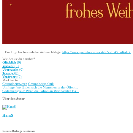
Ein Tipp für besinnliche Weihnachtstage:
https://www.youtube.com/watch?v=Ill4VPqKaDY
Wie denkst du darüber?
Glücklich
(
0
)
Verliebt
(
0
)
Überrascht
(
0
)
Traurig
(
0
)
Verärgert
(
0
)
Markiert in:
Gesundheitswesen
Gesundheitspolitik
Umfrage: Wo fühlen sich die Menschen in der Öffent...
Gedankenspiele: Wenn die Polizei an Weihnachten Ha...
Über den Autor
HansS
Neueste Beiträge des Autors