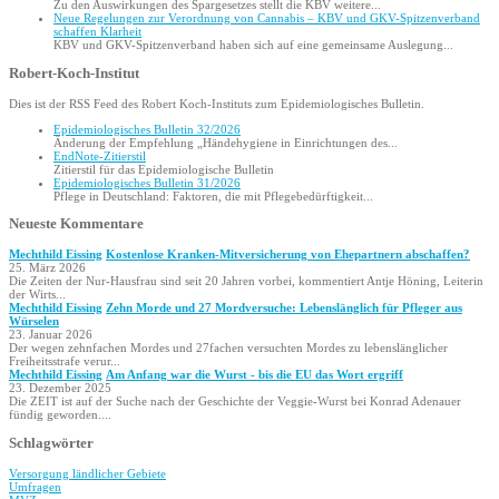
Zu den Auswirkungen des Spargesetzes stellt die KBV weitere...
Neue Regelungen zur Verordnung von Cannabis – KBV und GKV-Spitzenverband
schaffen Klarheit
KBV und GKV-Spitzenverband haben sich auf eine gemeinsame Auslegung...
Robert-Koch-Institut
Dies ist der RSS Feed des Robert Koch-Instituts zum Epidemiologisches Bulletin.
Epidemio­logisches Bulletin 32/2026
Änderung der Empfehlung „Hände­hygiene in Einrichtungen des...
EndNote-Zitierstil
Zitierstil für das Epidemiologische Bulletin
Epidemio­logisches Bulletin 31/2026
Pflege in Deutschland: Faktoren, die mit Pflegebedürftigkeit...
Neueste Kommentare
Mechthild Eissing
Kostenlose Kranken-Mitversicherung von Ehepartnern abschaffen?
25. März 2026
Die Zeiten der Nur-Hausfrau sind seit 20 Jahren vorbei, kommentiert Antje Höning, Leiterin
der Wirts...
Mechthild Eissing
Zehn Morde und 27 Mordversuche: Lebenslänglich für Pfleger aus
Würselen
23. Januar 2026
Der wegen zehnfachen Mordes und 27fachen versuchten Mordes zu lebenslänglicher
Freiheitsstrafe verur...
Mechthild Eissing
Am Anfang war die Wurst - bis die EU das Wort ergriff
23. Dezember 2025
Die ZEIT ist auf der Suche nach der Geschichte der Veggie-Wurst bei Konrad Adenauer
fündig geworden....
Schlagwörter
Versorgung ländlicher Gebiete
Umfragen