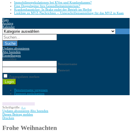
Immobilienspekulationen bei KVen und Krankenkassen?
Eine Doppelspitze fürs Gesundheitsministerium?
Krankenhausticker: In Brake endet der Betrieb im Herbst
Linkliste zu MVZ-Nachrichten -- Unterschriftensammlung für das MVZ in Kaan
Tags
Archive
Kalender
Suche
Updates abonnieren
Abo beenden
Einstellungen
Anmelden
Benutzername
Passwort
Zugangsdaten merken
Login
Benutzername vergessen
Passwort zurücksetzen
Schriftgröße:
+
–
Updates abonnieren
Abo beenden
Diesen Beitrag melden
Drucken
Frohe Weihnachten