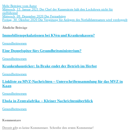
Mehr Beiträge vom Autor
Mittwoch, 13. Januar 2021
Der Chef der Kassenärzte hält den Lockdown nicht für
zielführend
Mittwoch, 09. Dezember 2020
Der Fernsehtipp
Freitag, 30. Oktober 2020
Die Vergütung für Anlegen des Not­fall­daten­satzes wird verdoppelt
Ähnliche Beiträge
Immobilienspekulationen bei KVen und Krankenkassen?
Gesundheitswesen
Eine Doppelspitze fürs Gesundheitsministerium?
Gesundheitswesen
Krankenhausticker: In Brake endet der Betrieb im Herbst
Gesundheitswesen
Linkliste zu MVZ-Nachrichten -- Unterschriftensammlung für das MVZ in
Kaan
Gesundheitswesen
Ebola in Zentralafrika -- Kleiner Nachrichtenüberblick
Gesundheitswesen
Kommentare
Derzeit gibt es keine Kommentare. Schreibe den ersten Kommentar!